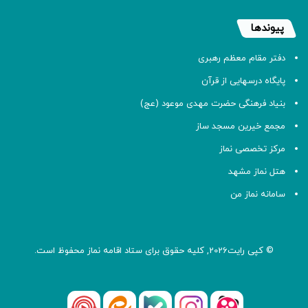
پیوندها
دفتر مقام معظم رهبری
پایگاه درسهایی از قرآن
بنیاد فرهنگی حضرت مهدی موعود (عج)
مجمع خیرین مسجد ساز
مرکز تخصصی نماز
هتل نماز مشهد
سامانه نماز من
© کپی رایت2026, کلیه حقوق برای ستاد اقامه
نماز
محفوظ است.
آپارات
بله
اینستاگرام
ایتا
شنوتو