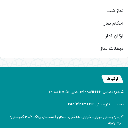
نماز شب
احکام نماز
ارکان نماز
مبطلات نماز
ارتباط
شـماره تمـاس: 02188896666 نمابر: 02188905150
پسـت الـکترونیـکی: info[at]namaz.ir
آدرس: پسـتی تهران، خیابان طالقانی، میدان فلسطین، پلاک 387 کدپستی:
۱۴۱۶۷۱۳۸۱۱