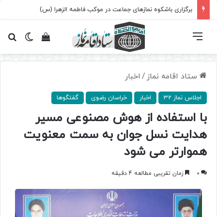
برگزاری باشکوه نمازهای جماعت در موکب فاطمه الزهرا (س)
فهرست
تغییر پ
مشاهده سبد 
جس
ستاد اقامه نماز
/
اخبار
اجلاس نماز 32
اخبار
خراسان رضوی
گفتگوها
با استفاده از هوش مصنوعی مسیر
هدایت نسل جوان به سمت معنویت
هموارتر می شود
0
زمان تقریبی مطالعه 4 دقیقه