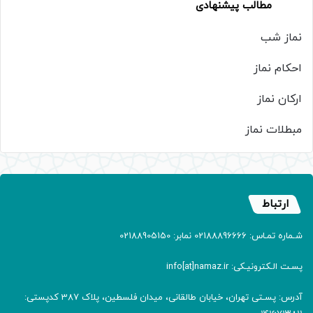
مطالب پیشنهادی
نماز شب
احکام نماز
ارکان نماز
مبطلات نماز
ارتباط
شـماره تمـاس: 02188896666 نمابر: 02188905150
پسـت الـکترونیـکی: info[at]namaz.ir
آدرس: پسـتی تهران، خیابان طالقانی، میدان فلسطین، پلاک 387 کدپستی: