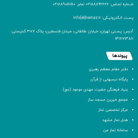
شـماره تمـاس: 02188896666 نمابر: 02188905150
پسـت الـکترونیـکی: info[at]namaz.ir
آدرس: پسـتی تهران، خیابان طالقانی، میدان فلسطین، پلاک 387 کدپستی:
۱۴۱۶۷۱۳۸۱۱
پیوندها
دفتر مقام معظم رهبری
پایگاه درسهایی از قرآن
بنیاد فرهنگی حضرت مهدی موعود (عج)
مجمع خیرین مسجد ساز
مرکز تخصصی نماز
هتل نماز مشهد
سامانه نماز من