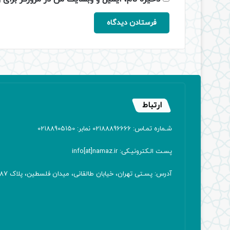
ارتباط
شـماره تمـاس: 02188896666 نمابر: 02188905150
پسـت الـکترونیـکی: info[at]namaz.ir
آدرس: پسـتی تهران، خیابان طالقانی، میدان فلسطین، پلاک 387 کدپستی: ۱۴۱۶۷۱۳۸۱۱