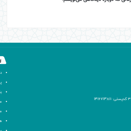
پ
د
پا
ب
م
م
ه
سا