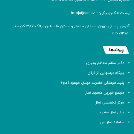
شـماره تمـاس: 02188896666 نمابر: 02188905150
پسـت الـکترونیـکی: info[at]namaz.ir
آدرس: پسـتی تهران، خیابان طالقانی، میدان فلسطین، پلاک 387 کدپستی:
۱۴۱۶۷۱۳۸۱۱
پیوندها
دفتر مقام معظم رهبری
پایگاه درسهایی از قرآن
بنیاد فرهنگی حضرت مهدی موعود (عج)
مجمع خیرین مسجد ساز
مرکز تخصصی نماز
هتل نماز مشهد
سامانه نماز من