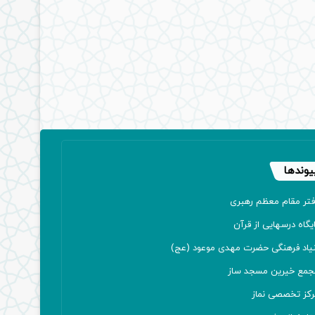
یوندها
فتر مقام معظم رهبری
یگاه درسهایی از قرآن
نیاد فرهنگی حضرت مهدی موعود (عج)
جمع خیرین مسجد ساز
رکز تخصصی نماز