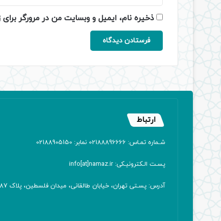
ذخیره نام، ایمیل و وبسایت من در مرورگر برای 
ارتباط
شـماره تمـاس: 02188896666 نمابر: 02188905150
پسـت الـکترونیـکی: info[at]namaz.ir
آدرس: پسـتی تهران، خیابان طالقانی، میدان فلسطین، پلاک 387 کدپستی: ۱۴۱۶۷۱۳۸۱۱