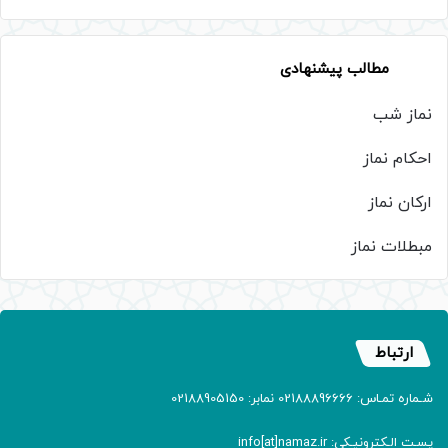
مطالب پیشنهادی
نماز شب
احکام نماز
ارکان نماز
مبطلات نماز
ارتباط
شـماره تمـاس: 02188896666 نمابر: 02188905150
پسـت الـکترونیـکی: info[at]namaz.ir