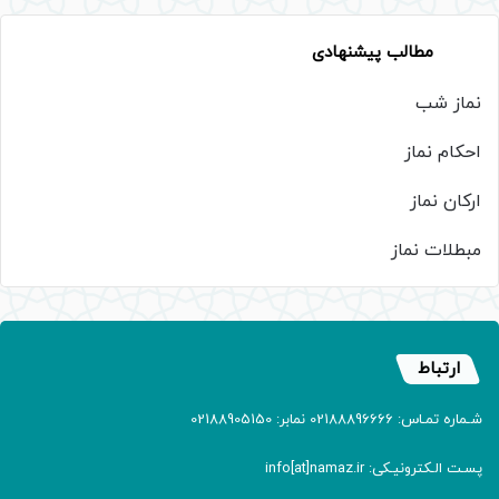
مطالب پیشنهادی
نماز شب
احکام نماز
ارکان نماز
مبطلات نماز
ارتباط
شـماره تمـاس: 02188896666 نمابر: 02188905150
پسـت الـکترونیـکی: info[at]namaz.ir