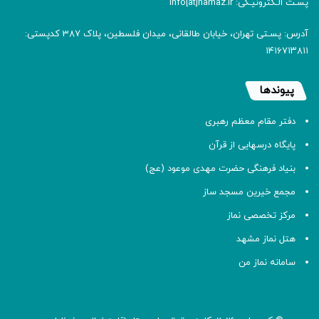
پسـت الـکترونیـکی: info[at]namaz.ir
آدرس: پسـتی تهران، خیابان طالقانی، میدان فلسطین، پلاک 387 کدپستی:
۱۴۱۶۷۱۳۸۱۱
پیوندها
دفتر مقام معظم رهبری
پایگاه درسهایی از قرآن
بنیاد فرهنگی حضرت مهدی موعود (عج)
مجمع خیرین مسجد ساز
مرکز تخصصی نماز
هتل نماز مشهد
سامانه نماز من