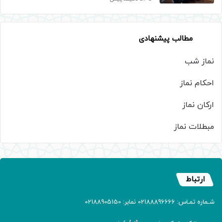
مطالب پیشنهادی
نماز شب
احکام نماز
ارکان نماز
مبطلات نماز
ارتباط
شـماره تمـاس: 02188896666 نمابر: 02188905150