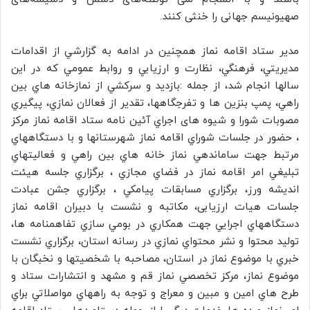
صهیونیسم جهانی را خنثی کنند.
مدیر ستاد اقامه نماز همچنين در ادامه به گزارشي از اقدامات
مديريتي، فرهنگي، نظارت و ارزيابي و روابط عمومي كه در اين
سالها انجام شد، از جمله :بازديد و سركشي از نمازخانه هاي بين
راهي، پمپ بنزين ها و تفرجگاهها، تقدير از فعالان نمازي، پيگيري
مصوبات شورا و شیوه های اجراي آئین نامه ستاد اقامه نماز مرکز
، حضور در جلسات شوراي اقامه نماز شهرستانها و با دستگاههاي
مرتبط جهت ساماندهي نماز خانه هاي بين راهي و فعاليتهاي
تبليغي امر اقامه نماز در فضاي مجازي ، برگزاري جلسه هيئت
انديشه ورز، برگزاري مسابقات پيامكي ، برگزاري جشن عبادت
جلسات هیات ارزیابی، مكاتبه و نشست با دبيران اقامه نماز
دستگاههاي اجرايي جهت همكاري در بومي سازي تفاهمنامه ها،
توليد محتوا و نشر محتواي نمازي در رسانه استان، برگزاري نشست
خبري با موضوع نماز در استان، مصاحبه با شخصيتها و نخبگان با
موضوع نماز، مركز تخصصي نماز قم و مشهد و انتشارات ستاد و
طرح هاي امين و مبين و معراج و توجه به راههاي مواصلاتي براي