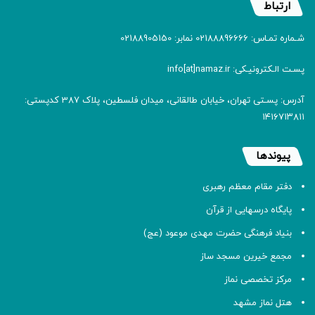
ارتباط
شـماره تمـاس: 02188896666 نمابر: 02188905150
پسـت الـکترونیـکی: info[at]namaz.ir
آدرس: پسـتی تهران، خیابان طالقانی، میدان فلسطین، پلاک 387 کدپستی:
۱۴۱۶۷۱۳۸۱۱
پیوندها
دفتر مقام معظم رهبری
پایگاه درسهایی از قرآن
بنیاد فرهنگی حضرت مهدی موعود (عج)
مجمع خیرین مسجد ساز
مرکز تخصصی نماز
هتل نماز مشهد