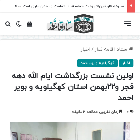
سروده‌ «اربعین»؛ روایت حماسه، استقامت و تمدن‌سازی امت اسلامی
فهرست
تغییر پ
مشاهده سبد 
جس
ستاد اقامه نماز
/
اخبار
اخبار
کهگیلویه و بویراحمد
اولین نشست بزرگداشت ایام الله دهه
فجر و۲۲بهمن استان کهگیلویه و بویر
احمد
0
زمان تقریبی مطالعه 4 دقیقه