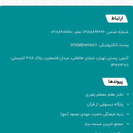
ارتباط
شـماره تمـاس: 02188896666 نمابر: 02188905150
پسـت الـکترونیـکی: info[at]namaz.ir
آدرس: پسـتی تهران، خیابان طالقانی، میدان فلسطین، پلاک 387 کدپستی:
۱۴۱۶۷۱۳۸۱۱
پیوندها
دفتر مقام معظم رهبری
پایگاه درسهایی از قرآن
بنیاد فرهنگی حضرت مهدی موعود (عج)
مجمع خیرین مسجد ساز