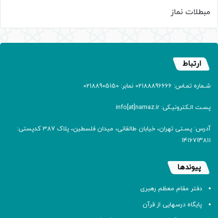
مبطلات نماز
ارتباط
شـماره تمـاس: 02188896666 نمابر: 02188905150
پسـت الـکترونیـکی: info[at]namaz.ir
آدرس: پسـتی تهران، خیابان طالقانی، میدان فلسطین، پلاک 387 کدپستی:
۱۴۱۶۷۱۳۸۱۱
پیوندها
دفتر مقام معظم رهبری
پایگاه درسهایی از قرآن