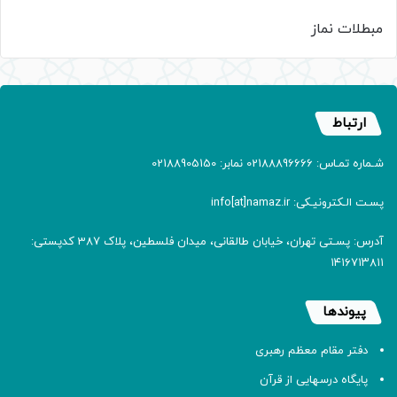
مبطلات نماز
ارتباط
شـماره تمـاس: 02188896666 نمابر: 02188905150
پسـت الـکترونیـکی: info[at]namaz.ir
آدرس: پسـتی تهران، خیابان طالقانی، میدان فلسطین، پلاک 387 کدپستی:
۱۴۱۶۷۱۳۸۱۱
پیوندها
دفتر مقام معظم رهبری
پایگاه درسهایی از قرآن