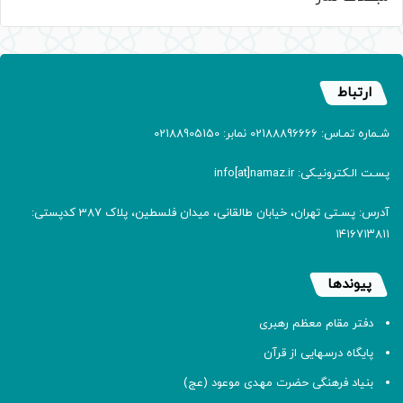
ارتباط
شـماره تمـاس: 02188896666 نمابر: 02188905150
پسـت الـکترونیـکی: info[at]namaz.ir
آدرس: پسـتی تهران، خیابان طالقانی، میدان فلسطین، پلاک 387 کدپستی:
۱۴۱۶۷۱۳۸۱۱
پیوندها
دفتر مقام معظم رهبری
پایگاه درسهایی از قرآن
بنیاد فرهنگی حضرت مهدی موعود (عج)