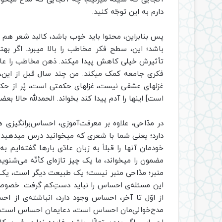
دارم به این توجّه کنید.
پس بنابراین، محتوا باید خوب باشد، کالبد شعر هم 
باشد؛ این، سطح فکر مخاطب را بالا میبرد. اگر به
تأثیرش خیلی کاهش پیدا میکند. ذهن مخاطب را عادت 
فکری جامعه کمک میکند. من چند سال قبل از این،
غزلهای عشقی نیست، غزلهای حکمتی است، پُر از ح
است] اینها را آدم پیدا کند بخواند. الحمدلله حالا ب
در مدّاحی، علاوه بر معرفت‌آموزی، احساس‌برانگیزی
دارد؛ یعنی شما با شعری که میخوانید درس میدهید. خ
خودمان آنها را قبلاً به زبان عادّی بارها گفته‌ای
مضمون را میخواند، ما یک چیز تازه‌ای کأنّه می‌شنویم 
منبر؛ مدّاحی منبر نیست؛ یک طبیعت دیگر است، ی
این مسئله‌ی احساس را نباید دستِ‌کم گرفت. خصوصی
از اوّل تا آخر، احساس وجود دارد، انباشته‌ی از 
مدح‌خوانی‌مان احساس است، دعایمان احساس است، زی