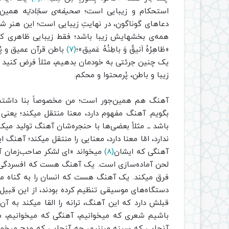
استحکام و زیبایی است؛
صحیفه‌ی سجّادیّه
همین‌ط
دعاهای گوناگون، در نهایتِ زیبایی است؛ این هنر ش
همه‌ی بخشهایش زیبا باشد؛ فقط زیبایی ظاهری کا
«ظاهِرُهُ اَنیقٌ وَ باطِنُهُ عَمیق»؛
(۷)
باطن قرآن عمیق و پُر
یک چنین جرئتی به خودمان بدهیم، مثلاً فرض کنید ب
زیبا و باطن، پُرمحتوا و محکم.
آهنگ هم همین‌جور است؛ من مخصوصاً بنا داشتم، ی
بگویم. آهنگ مفهوم دارد، معنا منتقل میکند؛ یعنی
باشد ــ‌ مثلاً بعضی‌ها با حنجره‌شان آهنگ تولید میک
ندارد، امّا معنا دارد، معنایی را منتقل میکند؛ آه
آهنگی که ایشان
(۸)
میخواند «ای لشکر صاحب‌زمان آما
لحن آماده‌سازی است. یک آهنگ هست که افسردگی می‌آ
فرق میکند. یک آهنگ هست که انسان را به گناه میکشان
دستگاه‌های موسیقی تنظیم کرده بودند، از این قبیل
قبلش دارد که این آهنگ، ترانه‌ را القا میکند به آن
باشیم شعری که میخوانیم، آهنگی که میخوانیم،‌ م
آنجایی که سینه میزنیم، چه آنجایی که مدح میخوانی