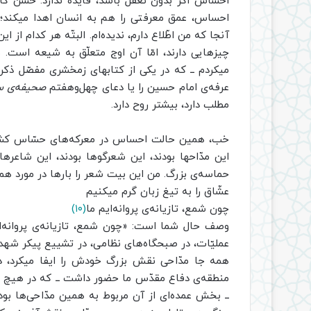
احساس اگر بدون تعقّل باشد، فایده ندارد. حُسن ک
احساس، عمق معرفتی را هم به انسان اهدا میکند؛ 
آنجا که من اطّلاع دارم، ندیده‌ام. البتّه هر کدام از
چیزهایی دارند، امّا آن اوج متعلّق به شیعه است.
میکردم ــ که در یکی از کتابهای زمخشری مفصّل ذکر ک
عرفه‌ی امام حسین را یا دعای چهل‌وهفتم
صحیفه‌ی سج
مطلب دارد، بیشتر روح دارد.
خب، همین حالت احساس در معرکه‌های حسّاس کشور 
این مدّاحها بودند، این شعرگوها بودند، این شاعرها
حماسه‌ی بزرگ. من این بیت شعر را بارها در مورد همین
عشّاق را به تیغ زبان گرم میکنیم
چون شمع، تازیانه‌ی پروانه‌ایم ما
(۱۰)
وصف حال شما است: «چون شمع، تازیانه‌ی پروانه‌ای
عملیّات، در صبحگاه‌های نظامی، در تشییع پیکر شهد
همه ‌جا مدّاحی نقش بزرگ خودش را ایفا میکرد، دله
منطقه‌ی دفاع مقدّس ما حضور داشت ــ که در هیچ جا
ــ بخش عمده‌ای‌ از آن مربوط به همین مدّاحی‌ها بو