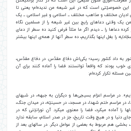
ار معرفت‌آموزی متون شیعی این است که در کنار برانگیختن
این خصوصیّتی است که در غیر شیعه من ندیده‌ام؛ یعنی تا
 این ادیان مختلف و مذاهب مختلف ــ اسلامی و غیر اسلامی ــ یک
 من یک وقتی دعاهای رایج بین غیر شیعه را از مسلمین نگاه
رده دعاها را ــ دیدم اگر ما مثلاً فرض کنید ده سطر از دعای
ّادیّه
را بغل اینها بگذاریم، ده سطر آنها از همه‌ی اینها بیشتر
به داد کشور رسید؛ یکی‌اش دفاع ‌مقدّس. در دفاع مقدّس،
ی خوب بودند که واقعاً توانستند فضا را آماده کنند برای آن
 مسئله تکرار کرده‌ام:
م». در مراسم اعزام بسیجی‌ها و دیگران به جبهه، در شبهای
ا، در مراسم ختم شهدا، در مسجد، در حسینیّه، در میدان جنگ،
ا را آماده میکرد، فضا را معنوی میکرد. آن نورانیّتی که در
ی دنیا و در هیچ وقت تاریخ، جز در صدر اسلام، سابقه ندارد
د، بخشی هم مربوط به بعضی از عوامل دیگر. در سالهای بعد از