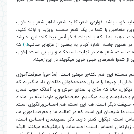
باید خوب باشد. قواره‌ی شعر، کالبد شعر، ظاهر شعر باید خوب
ترین مضامین را شما در یک شعرِ سست بریزید و ارائه کنید،
بدهید به اینکه با ادبیّات فاخر اُنس پیدا کند؛ این به رشد
 در همین جلسه اشاره کردم به بعضی از غزلهای صائب
(۹)
که
کمت است، شعر هم در نهایت استحکام و زیبایی است؛ [خوب
عضی از شعرا شعرهای خیلی خوبی میگویند در این زمینه.
 هم هست؛ این هم نکته‌ی مهمّی است. [مدّاحی] معرفت‌آموزی
یلی از چیزها را ما پای مدیحه‌خوانی مدّاحان یاد میگیریم که
م به دیگران، حالا که مدّاح با صدای خوش و با آهنگ خوب همان
و میفهمیم و یاد میگیریم. معرفت‌آموزی دارد، البتّه در امتداد
ک حقیقت دیگر است. هم این است، هم احساس‌برانگیزی است.
ّت ما شیعیان این است که در تعالیم ما و معرفت‌آموزی ما،
احساس است؛ دیگران کمتر دارند. ذکر مصیبتمان احساس است،
ارتمان احساس است؛ احساسات را برانگیخته میکنند. البتّه