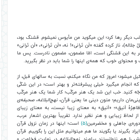
 که به حضرت موسیٰ فرمودند «لَن تَرانی»،(۴) خب دیگر رها کرد؛ این میگوید من مأیوس نمیشوم. قشنگ بود،
ه)، ناز کرده گفته «لَن تَرانی»! نه، «لَن تَرانی»، «لَن تَرانی»
عر به این قشنگی است، امّا مضمون، مضمون نادرست. پس ما
محتوای خوب که همه‌ی اینها را شما باید در نظر بگیرید.
یل میشود؛ امروز که من نگاه میکنم، نسبت به سالهای قبل، از
ه انجام میگیرد خیلی پیشرفته‌تر و بهتر است؛ در این شکّی
جّه کنید. خب این شد یک هنر مرکّب؛ کار شما یک هنر مرکّب
نی‌مان داریم؛ متون دینی ما یعنی قرآن،
نهج‌البلاغه
،
صحیفه‌ی
هِرُهُ اَنیق»؛ «اَنیق» به معنای زیبا نیست، به معنای زیبای
از لحاظ زیبایی و هنر نظیر ندارد. تقریباً بهترین اشعار عرب،
دوره‌ی جاهلی و مخضرمین
(۵)
است؛ اینها در زمان نزول قرآن
‌ ایراد بگیرند یا بگویند ما هم میتوانیم مثل این را بگوییم. قرآن
 را هم نتوانستند بیاورند.
نهج‌البلاغه
در نهایتِ فخامت و