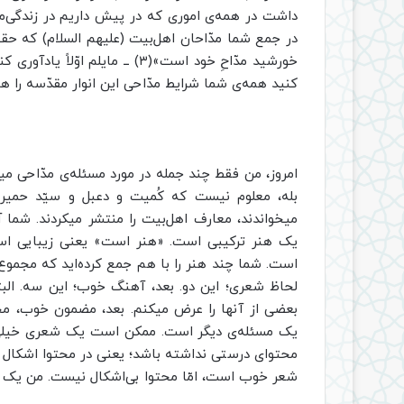
داشت در همه‌ی اموری که در پیش داریم در زندگی‌ما
در جمع شما مدّاحان اهل‌بیت (علیهم السلام) که حقیقت
خورشید مدّاحِ خود است»(۳) ــ م
کنید همه‌ی شما شرایط مدّاحی این انوار مقدّسه را 
امروز، من فقط چند جمله در مورد مسئله‌ی مدّاحی 
بله، معلوم نیست که کُمیت و دعبل و سیّد حمیری م
میخواندند، معارف اهل‌بیت را منتشر میکردند. شما آمد
یک هنر ترکیبی است. «هنر است» یعنی زیبایی اس
است. شما چند هنر را با هم جمع کرده‌اید که مجموع 
لحاظ شعری؛ این دو. بعد، آهنگ خوب؛ این سه. البتّ
بعضی از آنها را عرض میکنم. بعد، مضمون خوب،
یک مسئله‌ی دیگر است. ممکن است یک شعری خیلی خو
محتوای درستی نداشته باشد؛ یعنی در محتوا اشکال ب
شعر خوب است، امّا محتوا بی‌اشکال نیست. من یک شع