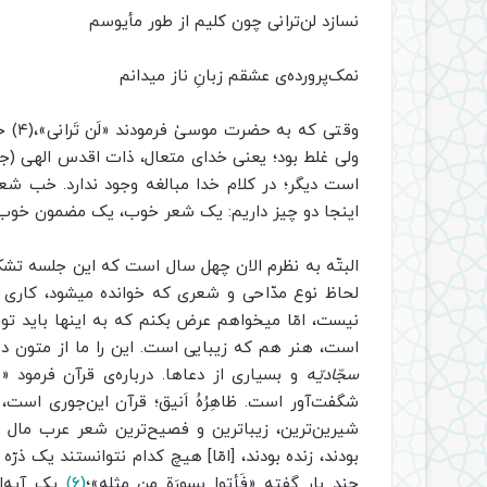
نسازد لن‌ترانی چون کلیم از طور مأیوسم
نمک‌پرورده‌ی عشقم زبانِ ناز میدانم
وقتی
ولی غلط بود؛ یعنی خدای متعال، ذات اقدس الهی (جلّ جلال
است دیگر؛ در کلام خدا مبالغه وجود ندارد. خب ش
اینجا دو چیز داریم: یک شعر خوب، یک مضمون خوب و 
البتّه به نظرم الان چهل سال است که این جلسه تشک
لحاظ نوع مدّاحی و شعری که خوانده میشود، کاری ک
نیست، امّا میخواهم عرض بکنم که به اینها باید تو
است، هنر هم که زیبایی است. این را ما از متون دی
سجّادیّه
و بسیاری از دعاها. درباره‌ی قرآن فرمود «ظا
شگفت‌آور است. ظاهِرُهُ اَنیق؛ قرآن این‌جوری است، 
شیرین‌ترین، زیباترین و فصیح‌ترین شعر عرب مال 
بودند، زنده بودند، [امّا] هیچ‌ کدام نتوانستند یک ذرّه
چند بار گفته «فَأتوا بِسورَةٍ مِن مِثلِه»؛
(۶)
یک آیه‌اش