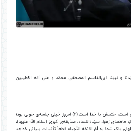
یّدنا و نبیّنا ابی‌القاسم المصطفی محمّد و علی آله الاطیبین
خیلی خوش آمدید. شروع این‌جور مجالس با خودمان است، ختمش با خدا است.(۲) امروز خیلی جلسه‌ی خوبی بود؛
رکِ فاطمه‌ی زهرا، سیّدةالنساء، صدّیقه‌ی کبریٰ (سلام الله علیها)،
ی پاک شما به اُمّ الائمّة النّجباء قطعاً تأثیرات بنیانی خواهد