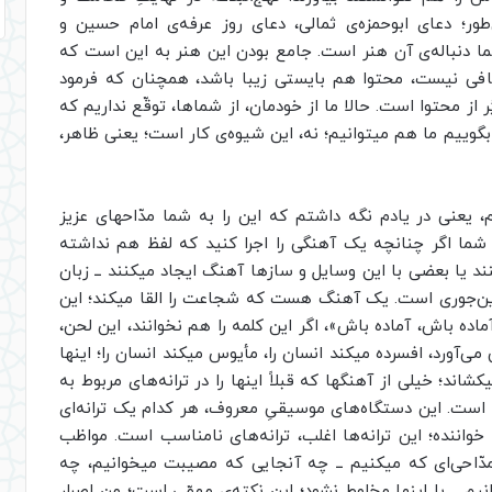
ور؛ دعای ابوحمزه‌ی ثمالی، دعای روز عرفه‌ی امام حسین و
ما دنباله‌ی آن هنر است. جامع بودن این هنر به این است که
فی نیست، محتوا هم بایستی زیبا باشد، همچنان که فرمود
 از محتوا است. حالا ما از خودمان، از شماها، توقّع نداریم که
گوییم ما هم میتوانیم؛ نه، این شیوه‌ی کار است؛ یعنی ظاهر،
عنی در یادم نگه داشتم که این را به شما مدّاحهای عزیز
 شما اگر چنانچه یک آهنگی را اجرا کنید که لفظ هم نداشته
نند یا بعضی با این وسایل و سازها آهنگ ایجاد میکنند ــ
زبان
نگ این‌جوری است. یک آهنگ هست که شجاعت را القا میکند؛ این
ده باش، آماده باش»، اگر این کلمه را هم نخوانند، این لحن،
ورد، افسرده میکند انسان را، مأیوس میکند انسان را؛ اینها
د؛ خیلی از آهنگها که قبلاً اینها را در ترانه‌های مربوط به
 است. این دستگاه‌های موسیقیِ معروف، هر کدام یک ترانه‌ای
 خواننده؛ این ترانه‌ها اغلب، ترانه‌های نامناسب است. مواظب
دّاحی‌ای که میکنیم ــ چه آنجایی که مصیبت میخوانیم، چه
م ــ با اینها مخلوط نشود؛ این نکته‌ی مهمّی است؛ من اصرار