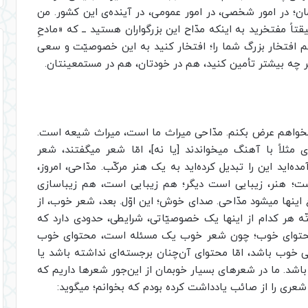
ن؛ در امور شخصی، در امور عمومی، در آینده‌ی این کشور. من
اً مفتخرید به اینکه مدّاح این بزرگواران هستید ــ که «مادحِ
ایلم اوّلاً یادآوری کنم افتخار بزرگ شما را؛ افتخار کنید به این خصوصیّت و سعی
هر چه بیشتر تأمین کنید، هم در خودتان، هم در مستمعینتان.
میخواهم عرض بکنم. مدّاحی میراث ما است، میراث شیعه است.
ثلاً با آهنگ میخواندند [یا نه]، امّا شعر میگفتند، شعر
ه‌اید این را تبدیل کرده‌اید به یک هنر مرکّب. مدّاحی، امروز،
ت؛ هنر، زیبایی است دیگر؛ هم زیبایی است، هم زیباسازی
اینها میشود مدّاحی. صدای خوش؛ این اوّل. بعد، شعر خوب، از
ه هر کدام از اینها یک خصوصیّاتی، شرایطی، حدودی دارد که
 محتوای خوب؛ چون شعر خوب یک مسئله است، محتوای خوب
ب باشد، امّا محتوای آن‌چنان برجسته‌ای نداشته باشد یا
اشد. ما در شعرهای بسیار خوبمان از این‌جور شعرها داریم که
ری را از صائب یادداشت کرده بودم که بخوانم؛ میگوید: