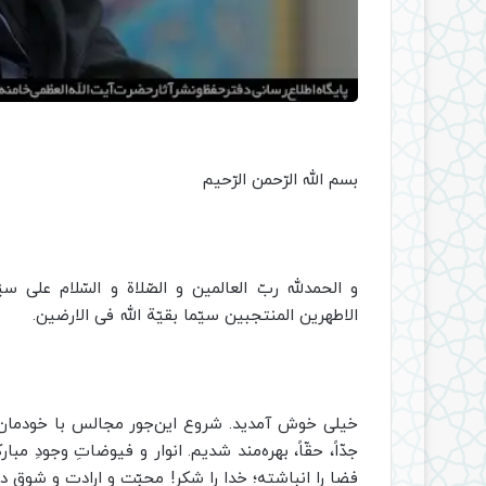
بسم الله الرّحمن الرّحیم
و الحمدلله ربّ العالمین و الصّلاة و السّلام علی س
الاطهرین المنتجبین سیّما بقیّة الله فی الارضین.
جدّاً، حقّاً، بهره‌مند شدیم. انوار و فیوضاتِ وجودِ مبا
فضا را انباشته؛ خدا را شکر! محبّت و ارادت و شوق دلها