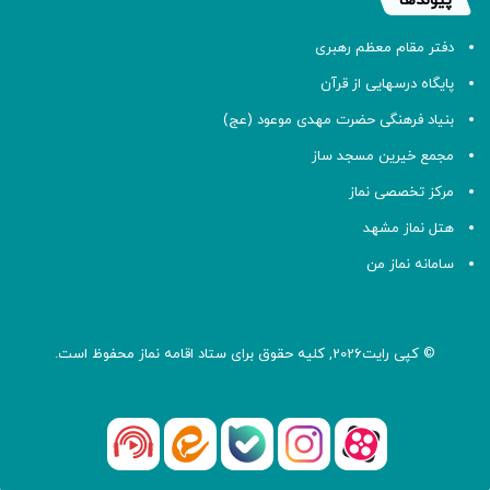
پیوندها
دفتر مقام معظم رهبری
پایگاه درسهایی از قرآن
بنیاد فرهنگی حضرت مهدی موعود (عج)
مجمع خیرین مسجد ساز
مرکز تخصصی نماز
هتل نماز مشهد
سامانه نماز من
© کپی رایت2026, کلیه حقوق برای ستاد اقامه
نماز
محفوظ است.
آپارات
بله
اینستاگرام
ایتا
شنوتو