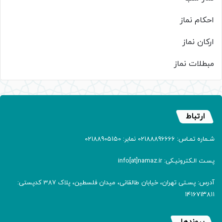
احکام نماز
ارکان نماز
مبطلات نماز
ارتباط
شـماره تمـاس: 02188896666 نمابر: 02188905150
پسـت الـکترونیـکی: info[at]namaz.ir
آدرس: پسـتی تهران، خیابان طالقانی، میدان فلسطین، پلاک 387 کدپستی:
۱۴۱۶۷۱۳۸۱۱