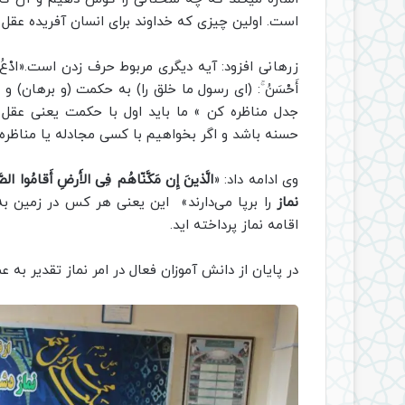
است. اولین چیزی که خداوند برای انسان آفریده ع
زرهانی افزود: آیه دیگری مربوط حرف زدن است.«ادْعُ إِلَىٰ سَبِیلِ رَ
أَحْسَنُ ۚ: (ای رسول ما خلق را) به حکمت (و برهان)
جدل مناظره کن » ما باید اول با حکمت یعنی عقل 
حسنه باشد و اگر بخواهیم با کسی مجادله یا مناظره ک
وی ادامه داد: «
الَّذینَ إِن مَکَّنّاهُم فِی الأَرضِ أَقامُوا الصَّ
نماز
را برپا می‌دارند» این یعنی هر کس در زمین به 
اقامه نماز پرداخته اید.
در پایان از دانش آموزان فعال در امر نماز تقدیر به 