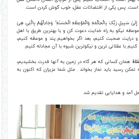
قل است. پس یکی از اقتضائات عقل، خوب گوش کردن است.
بِّکَ بِالْحِکْمَهِ وَالْمَوْعِظَهِ الْحَسَنَهِ ۖ وَجَادِلْهُمْ بِالَّتِی هِیَ
 و موعظه نیکو به راه خدایت دعوت کن و با بهترین طریق با اهل
و درایت صحبت کنیم، بعد اگر بخواهیم پند و موعظه کنیم،
نیم با عقلانی ترین و نیکوترین شیوه با آن مجادله کنیم.
لاهَ
: همان کسانی که هر گاه در زمین به آنها قدرت بخشیدیم،
تمکن رسید باید نماز بخواند . مثل شما عزیزان که اکنون به
عمل آمد و هدایایی تقدیم شد.