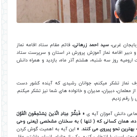
بایجان غربی،
سید احمد زرهانی
، قائم مقام ستاد اقامه نماز
و دبیر اقامه نماز آموزش پرورش در استان و سرپرست ستاد
 ارومیه روز سه شنبه، هشتم آذر ماه، بازدید و همراه دانش
ف نماز تشکر میکنم، جوانان رشیدی که آینده کشور دست
معلمان، دبیران، مدیران و خانواده های شما نیز تشکر میکنم.
ا رقم زدیم.
ماعی دانش آموزان آیه ی
« فَبَشِّرْ عِبَادِ الَّذینَ یَسْتَمِعُونَ الْقَوْلَ
(مژده) ده، همان کسانی که ( تنها ) به سخنان مشخصی (یعنی وحی
 بهترین نحو پیروی می کنند. »
این آیه به اهمیت گوش کردن
هتر است را انتخاب کنیم. یکی از مزایای انسان داشتن عقل