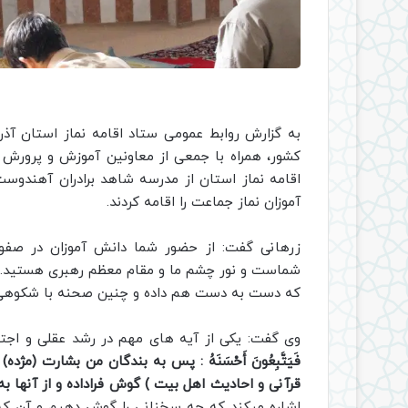
به گزارش روابط عمومی ستاد اقامه نماز استان آذر
کشور، همراه با جمعی از معاونین آموزش و پرورش 
اقامه نماز استان از مدرسه شاهد برادران آهندوست
آموزان نماز جماعت را اقامه کردند.
زرهانی گفت: از حضور شما دانش آموزان در صفو
شماست و نور چشم ما و مقام معظم رهبری هستید. از 
که دست به دست هم داده و چنین صحنه با شکوهی ر
وی گفت: یکی از آیه های مهم در رشد عقلی و اجت
فَیَتَّبِعُونَ أَحْسَنَهُ : پس به بندگان من بشارت 
قرآنی و احادیث اهل بیت ) گوش فراداده و از آنها به
اشاره میکند که چه سخنانی را گوش دهیم و آن که ب