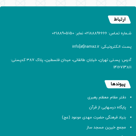
ارتباط
شـماره تمـاس: 02188896666 نمابر: 02188905150
پسـت الـکترونیـکی: info[at]namaz.ir
آدرس: پسـتی تهران، خیابان طالقانی، میدان فلسطین، پلاک 387 کدپستی:
۱۴۱۶۷۱۳۸۱۱
پیوندها
دفتر مقام معظم رهبری
پایگاه درسهایی از قرآن
بنیاد فرهنگی حضرت مهدی موعود (عج)
مجمع خیرین مسجد ساز