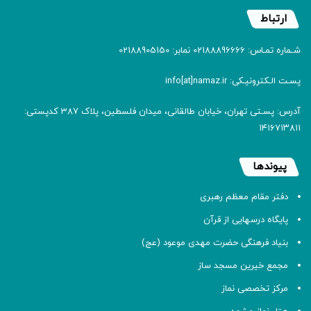
ارتباط
شـماره تمـاس: 02188896666 نمابر: 02188905150
پسـت الـکترونیـکی: info[at]namaz.ir
آدرس: پسـتی تهران، خیابان طالقانی، میدان فلسطین، پلاک 387 کدپستی:
۱۴۱۶۷۱۳۸۱۱
پیوندها
دفتر مقام معظم رهبری
پایگاه درسهایی از قرآن
بنیاد فرهنگی حضرت مهدی موعود (عج)
مجمع خیرین مسجد ساز
مرکز تخصصی نماز