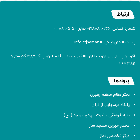
ارتباط
شـماره تمـاس: 02188896666 نمابر: 02188905150
پسـت الـکترونیـکی: info[at]namaz.ir
آدرس: پسـتی تهران، خیابان طالقانی، میدان فلسطین، پلاک 387 کدپستی:
۱۴۱۶۷۱۳۸۱۱
پیوندها
دفتر مقام معظم رهبری
پایگاه درسهایی از قرآن
بنیاد فرهنگی حضرت مهدی موعود (عج)
مجمع خیرین مسجد ساز
مرکز تخصصی نماز