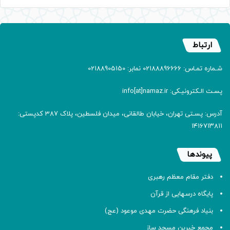
ارتباط
شـماره تمـاس: 02188896666 نمابر: 02188905150
پسـت الـکترونیـکی: info[at]namaz.ir
آدرس: پسـتی تهران، خیابان طالقانی، میدان فلسطین، پلاک 387 کدپستی:
۱۴۱۶۷۱۳۸۱۱
پیوندها
دفتر مقام معظم رهبری
پایگاه درسهایی از قرآن
بنیاد فرهنگی حضرت مهدی موعود (عج)
مجمع خیرین مسجد ساز