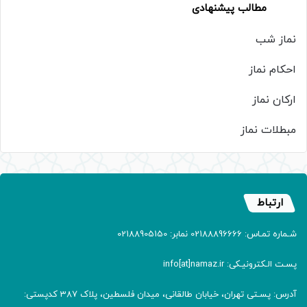
مطالب پیشنهادی
نماز شب
احکام نماز
ارکان نماز
مبطلات نماز
ارتباط
شـماره تمـاس: 02188896666 نمابر: 02188905150
پسـت الـکترونیـکی: info[at]namaz.ir
آدرس: پسـتی تهران، خیابان طالقانی، میدان فلسطین، پلاک 387 کدپستی: