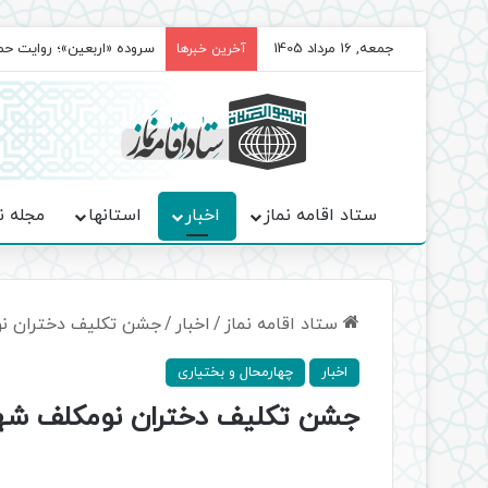
جمعه, 16 مرداد 1405
سروده‌ «اربعین»؛ روایت ح
آخرین خبرها
ستاد اقامه نماز
اخبار
استانها
مجله ن
ستاد اقامه نماز
/
اخبار
/
جشن تکلیف دختران نو
اخبار
چهارمحال و بختیاری
جشن تکلیف دختران نومکلف شهر