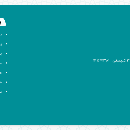
پ
د
پا
ب
م
م
ه
سا