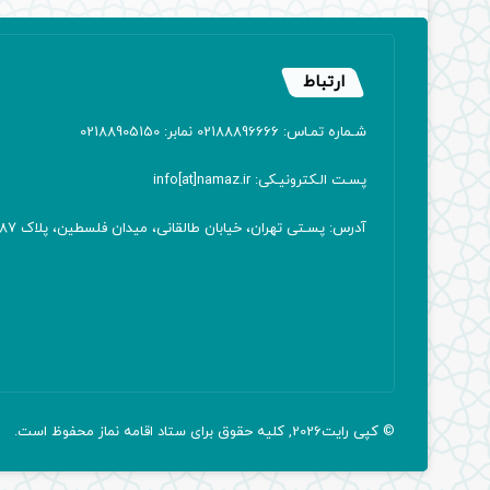
ارتباط
شـماره تمـاس: 02188896666 نمابر: 02188905150
پسـت الـکترونیـکی: info[at]namaz.ir
آدرس: پسـتی تهران، خیابان طالقانی، میدان فلسطین، پلاک 387 کدپستی: ۱۴۱۶۷۱۳۸۱۱
© کپی رایت2026, کلیه حقوق برای ستاد اقامه
نماز
محفوظ است.