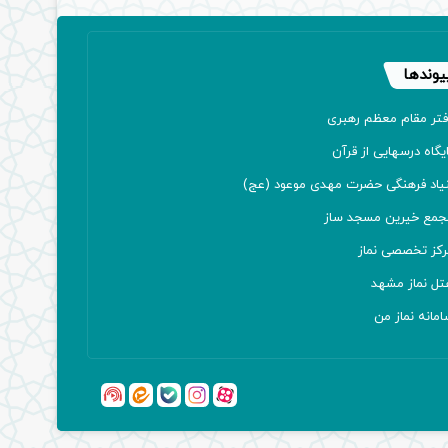
یوندها
فتر مقام معظم رهبری
یگاه درسهایی از قرآن
نیاد فرهنگی حضرت مهدی موعود (عج)
جمع خیرین مسجد ساز
رکز تخصصی نماز
تل نماز مشهد
مانه نماز من
آپارات
بله
اینستاگرام
ایتا
شنوتو