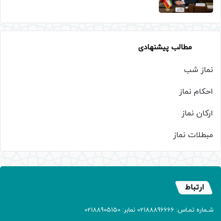
مطالب پیشنهادی
نماز شب
احکام نماز
ارکان نماز
مبطلات نماز
ارتباط
شـماره تمـاس: 02188896666 نمابر: 02188905150