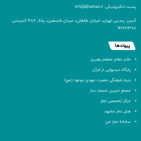
پسـت الـکترونیـکی: info[at]namaz.ir
آدرس: پسـتی تهران، خیابان طالقانی، میدان فلسطین، پلاک 387 کدپستی:
۱۴۱۶۷۱۳۸۱۱
پیوندها
دفتر مقام معظم رهبری
پایگاه درسهایی از قرآن
بنیاد فرهنگی حضرت مهدی موعود (عج)
مجمع خیرین مسجد ساز
مرکز تخصصی نماز
هتل نماز مشهد
سامانه نماز من