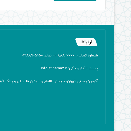
ارتباط
شـماره تمـاس: 02188896666 نمابر: 02188905150
پسـت الـکترونیـکی: info[at]namaz.ir
آدرس: پسـتی تهران، خیابان طالقانی، میدان فلسطین، پلاک 387 کدپستی: ۱۴۱۶۷۱۳۸۱۱