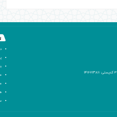
پ
د
پا
ب
م
م
ه
سا