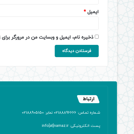
ایمیل
*
ذخیره نام، ایمیل و وبسایت من در مرورگر برای 
ارتباط
شـماره تمـاس: 02188896666 نمابر: 02188905150
پسـت الـکترونیـکی: info[at]namaz.ir