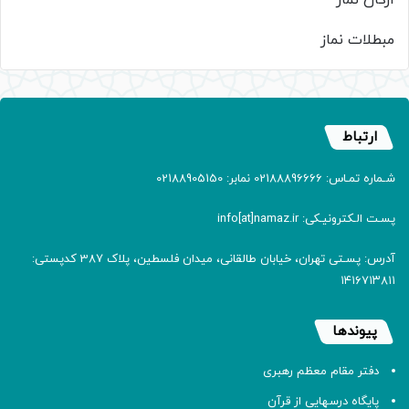
مبطلات نماز
ارتباط
شـماره تمـاس: 02188896666 نمابر: 02188905150
پسـت الـکترونیـکی: info[at]namaz.ir
آدرس: پسـتی تهران، خیابان طالقانی، میدان فلسطین، پلاک 387 کدپستی:
۱۴۱۶۷۱۳۸۱۱
پیوندها
دفتر مقام معظم رهبری
پایگاه درسهایی از قرآن