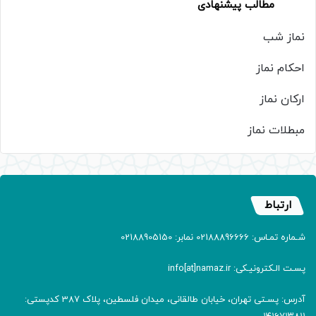
مطالب پیشنهادی
نماز شب
احکام نماز
ارکان نماز
مبطلات نماز
ارتباط
شـماره تمـاس: 02188896666 نمابر: 02188905150
پسـت الـکترونیـکی: info[at]namaz.ir
آدرس: پسـتی تهران، خیابان طالقانی، میدان فلسطین، پلاک 387 کدپستی: