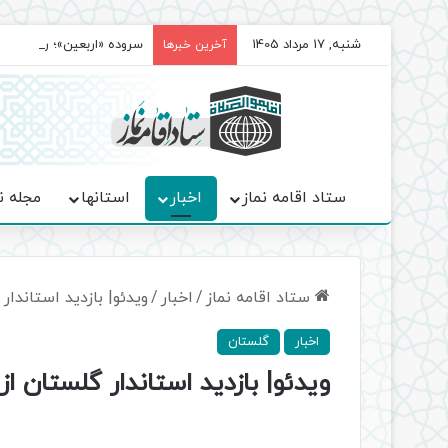
شنبه, 17 مرداد 1405
سروده‌ «اربعین»؛ روایت ح
آخرین خبرها
ستاد اقامه نماز
اخبار
استانها
مجله ن
ستاد اقامه نماز
/
اخبار
/
ویدئو| بازدید استاندا
اخبار
گلستان
ویدئو| بازدید استاندار گلستان 