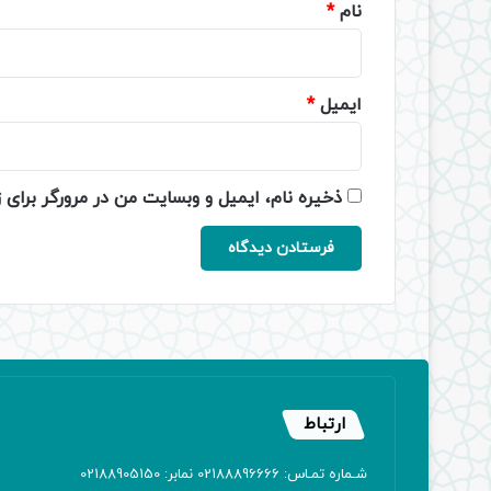
نام
*
ایمیل
*
ذخیره نام، ایمیل و وبسایت من در مرورگر برای 
ارتباط
شـماره تمـاس: 02188896666 نمابر: 02188905150