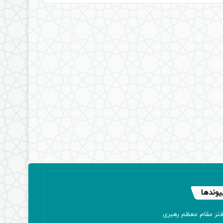
یوندها
فتر مقام معظم رهبری