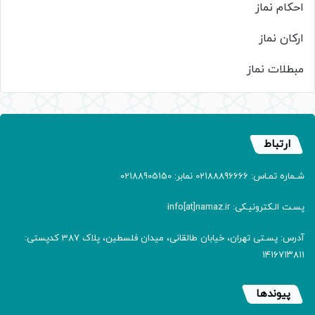
احکام نماز
ارکان نماز
مبطلات نماز
ارتباط
شـماره تمـاس: 02188896666 نمابر: 02188905150
پسـت الـکترونیـکی: info[at]namaz.ir
آدرس: پسـتی تهران، خیابان طالقانی، میدان فلسطین، پلاک 387 کدپستی:
۱۴۱۶۷۱۳۸۱۱
پیوندها