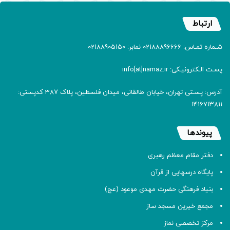
ارتباط
شـماره تمـاس: 02188896666 نمابر: 02188905150
پسـت الـکترونیـکی: info[at]namaz.ir
آدرس: پسـتی تهران، خیابان طالقانی، میدان فلسطین، پلاک 387 کدپستی:
۱۴۱۶۷۱۳۸۱۱
پیوندها
دفتر مقام معظم رهبری
پایگاه درسهایی از قرآن
بنیاد فرهنگی حضرت مهدی موعود (عج)
مجمع خیرین مسجد ساز
مرکز تخصصی نماز