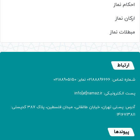
احکام نماز
ارکان نماز
مبطلات نماز
ارتباط
شـماره تمـاس: 02188896666 نمابر: 02188905150
پسـت الـکترونیـکی: info[at]namaz.ir
آدرس: پسـتی تهران، خیابان طالقانی، میدان فلسطین، پلاک 387 کدپستی:
۱۴۱۶۷۱۳۸۱۱
پیوندها