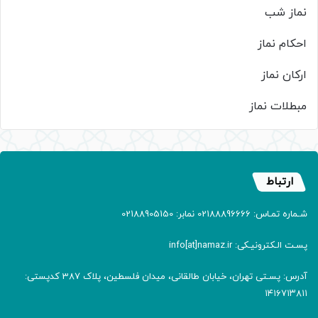
نماز شب
احکام نماز
ارکان نماز
مبطلات نماز
ارتباط
شـماره تمـاس: 02188896666 نمابر: 02188905150
پسـت الـکترونیـکی: info[at]namaz.ir
آدرس: پسـتی تهران، خیابان طالقانی، میدان فلسطین، پلاک 387 کدپستی:
۱۴۱۶۷۱۳۸۱۱