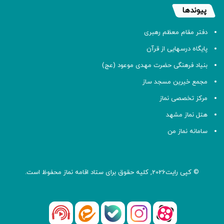
پیوندها
دفتر مقام معظم رهبری
پایگاه درسهایی از قرآن
بنیاد فرهنگی حضرت مهدی موعود (عج)
مجمع خیرین مسجد ساز
مرکز تخصصی نماز
هتل نماز مشهد
سامانه نماز من
© کپی رایت2026, کلیه حقوق برای ستاد اقامه
نماز
محفوظ است.
آپارات
بله
اینستاگرام
ایتا
شنوتو