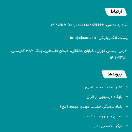
ارتباط
شـماره تمـاس: 02188896666 نمابر: 02188905150
پسـت الـکترونیـکی: info[at]namaz.ir
آدرس: پسـتی تهران، خیابان طالقانی، میدان فلسطین، پلاک 387 کدپستی:
۱۴۱۶۷۱۳۸۱۱
پیوندها
دفتر مقام معظم رهبری
پایگاه درسهایی از قرآن
بنیاد فرهنگی حضرت مهدی موعود (عج)
مجمع خیرین مسجد ساز
مرکز تخصصی نماز