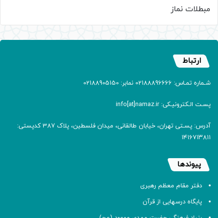
مبطلات نماز
ارتباط
شـماره تمـاس: 02188896666 نمابر: 02188905150
پسـت الـکترونیـکی: info[at]namaz.ir
آدرس: پسـتی تهران، خیابان طالقانی، میدان فلسطین، پلاک 387 کدپستی:
۱۴۱۶۷۱۳۸۱۱
پیوندها
دفتر مقام معظم رهبری
پایگاه درسهایی از قرآن
بنیاد فرهنگی حضرت مهدی موعود (عج)