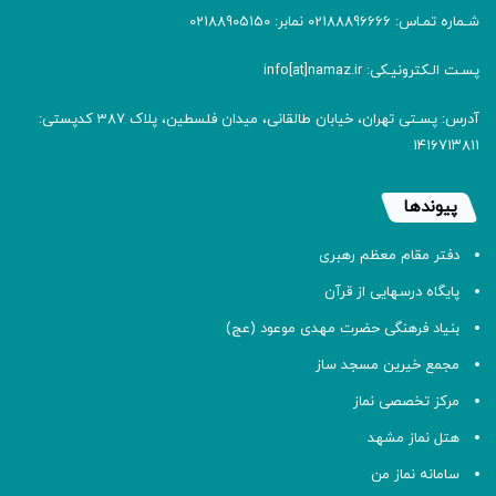
شـماره تمـاس: 02188896666 نمابر: 02188905150
پسـت الـکترونیـکی: info[at]namaz.ir
آدرس: پسـتی تهران، خیابان طالقانی، میدان فلسطین، پلاک 387 کدپستی:
۱۴۱۶۷۱۳۸۱۱
پیوندها
دفتر مقام معظم رهبری
پایگاه درسهایی از قرآن
بنیاد فرهنگی حضرت مهدی موعود (عج)
مجمع خیرین مسجد ساز
مرکز تخصصی نماز
هتل نماز مشهد
سامانه نماز من