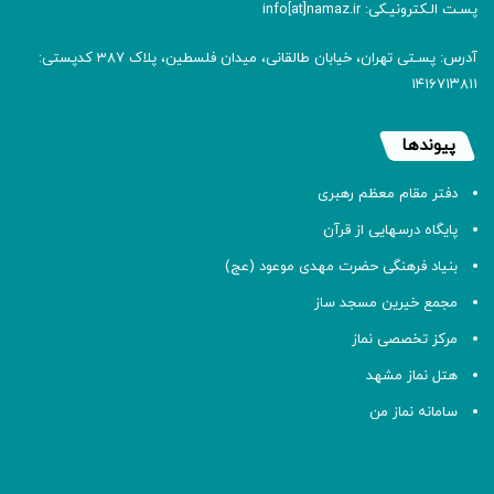
پسـت الـکترونیـکی: info[at]namaz.ir
آدرس: پسـتی تهران، خیابان طالقانی، میدان فلسطین، پلاک 387 کدپستی:
۱۴۱۶۷۱۳۸۱۱
پیوندها
دفتر مقام معظم رهبری
پایگاه درسهایی از قرآن
بنیاد فرهنگی حضرت مهدی موعود (عج)
مجمع خیرین مسجد ساز
مرکز تخصصی نماز
هتل نماز مشهد
سامانه نماز من