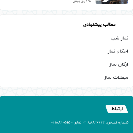
2 روز پیش
مطالب پیشنهادی
نماز شب
احکام نماز
ارکان نماز
مبطلات نماز
ارتباط
شـماره تمـاس: 02188896666 نمابر: 02188905150