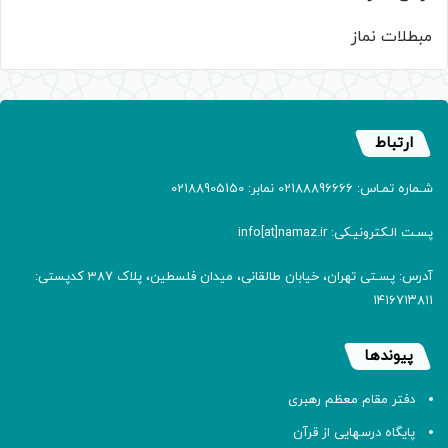
مبطلات نماز
ارتباط
شـماره تمـاس: 02188896666 نمابر: 02188905150
پسـت الـکترونیـکی: info[at]namaz.ir
آدرس: پسـتی تهران، خیابان طالقانی، میدان فلسطین، پلاک 387 کدپستی:
۱۴۱۶۷۱۳۸۱۱
پیوندها
دفتر مقام معظم رهبری
پایگاه درسهایی از قرآن