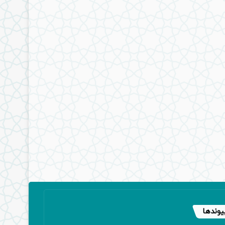
یوندها