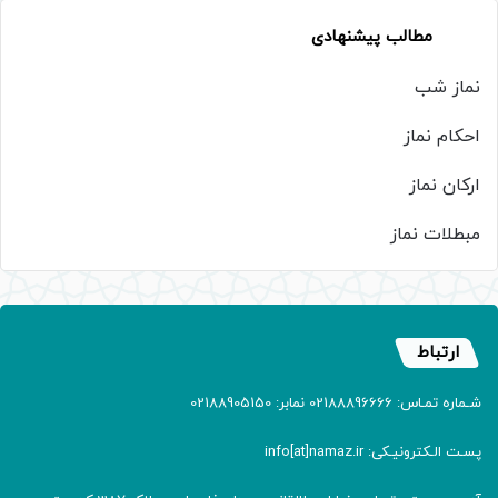
مطالب پیشنهادی
نماز شب
احکام نماز
ارکان نماز
مبطلات نماز
ارتباط
شـماره تمـاس: 02188896666 نمابر: 02188905150
پسـت الـکترونیـکی: info[at]namaz.ir