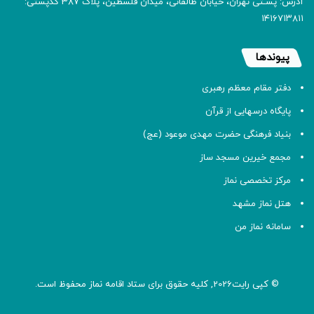
آدرس: پسـتی تهران، خیابان طالقانی، میدان فلسطین، پلاک 387 کدپستی:
۱۴۱۶۷۱۳۸۱۱
پیوندها
دفتر مقام معظم رهبری
پایگاه درسهایی از قرآن
بنیاد فرهنگی حضرت مهدی موعود (عج)
مجمع خیرین مسجد ساز
مرکز تخصصی نماز
هتل نماز مشهد
سامانه نماز من
© کپی رایت2026, کلیه حقوق برای ستاد اقامه
نماز
محفوظ است.