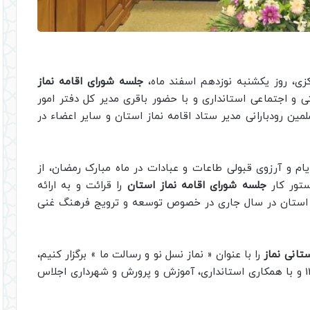
زی، روز یکشنبه نوزدهم اسفند ماه،
جلسه شورای اقامه نماز
اجتماعی استانداری و با حضور باقری مدیر کل دفتر امور
مین رودبارانی مدیر ستاد اقامه نماز استان و سایر اعضاء در
ام و آرزوی قبولی طاعات و عبادات در ماه مبارک رمضان، از
تور کار
جلسه شورای اقامه نماز استان
را قرائت و به ارائه
از استان در سال جاری در خصوص توسعه و ترویج فرهنگ غنی
انی نماز
را با عنوان « نماز نسل نو و رسالت ما » برگزار کنیم،
و با برنامه ریزی های انجام شده در ابتدای سال 1404 و با همکاری استانداری، آموزش و پرورش و شهرداری اجلاس