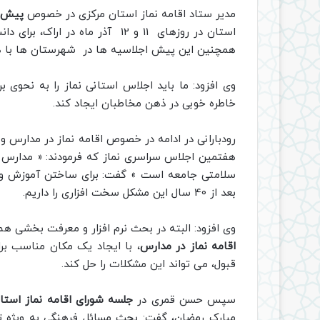
مدیر ستاد اقامه نماز استان مرکزی در خصوص
پیش ا
استان در روزهای 11 و 12 آذر ماه 
همچنین این پیش اجلاسیه ها در شهرستان ها با همک
وی افزود: ما باید اجلاس استانی نماز را به نحوی ب
خاطره خوبی در ذهن مخاطبان ایجاد کند.
رودبارانی در ادامه در خصوص اقامه نماز در مدارس و 
هفتمین اجلاس سراسری نماز که فرمودند: « مدارس را
سلامتی جامعه است » گفت: برای ساختن آموزش و پ
بعد از 40 سال این مشکل سخت افزاری را داریم.
وی افزود: البته در بحث نرم افزار و معرفت بخشی ه
اقامه نماز در مدارس
، با ایجاد یک مکان مناسب برا
قبول، می تواند این مشکلات را حل کند.
سپس حسن قمری در
جلسه شورای اقامه نماز استا
مبارک رمضان، گفت: بحث مسائل فرهنگی به ویژه