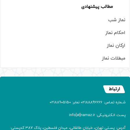
مطالب پیشنهادی
نماز شب
احکام نماز
ارکان نماز
مبطلات نماز
ارتباط
شـماره تمـاس: 02188896666 نمابر: 02188905150
پسـت الـکترونیـکی: info[at]namaz.ir
آدرس: پسـتی تهران، خیابان طالقانی، میدان فلسطین، پلاک 387 کدپستی: