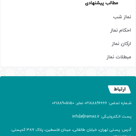
مطالب پیشنهادی
نماز شب
احکام نماز
ارکان نماز
مبطلات نماز
ارتباط
شـماره تمـاس: 02188896666 نمابر: 02188905150
پسـت الـکترونیـکی: info[at]namaz.ir
آدرس: پسـتی تهران، خیابان طالقانی، میدان فلسطین، پلاک 387 کدپستی: