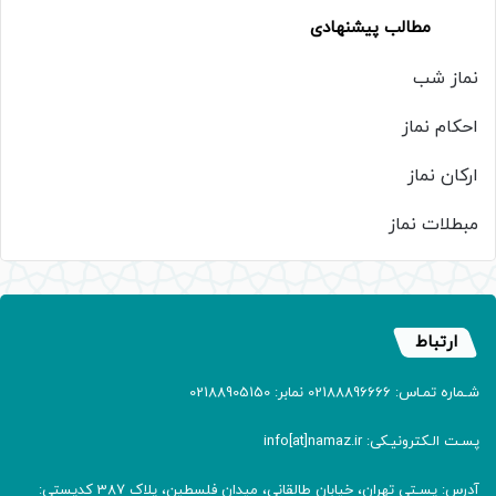
مطالب پیشنهادی
نماز شب
احکام نماز
ارکان نماز
مبطلات نماز
ارتباط
شـماره تمـاس: 02188896666 نمابر: 02188905150
پسـت الـکترونیـکی: info[at]namaz.ir
آدرس: پسـتی تهران، خیابان طالقانی، میدان فلسطین، پلاک 387 کدپستی: