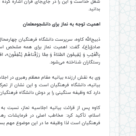
شغل خداست و این را در جای‌جای قرآن اشاره کرده ا
بدانید.
اهمیت توجه به نماز برای دانشجومعلمان
ذبیح‌الله کاوه، سرپرست دانشگاه فرهنگیان چهارمحا
صادق(ع)، گفت: اهمیت نماز برای همه مشخص است و بر
بِالْغَيْبِ وَ يُقِيمُونَ الصَّلاةَ وَ مِمَّا رَزَقْناهُمْ ي
رستگاران شناخته می‌شود.
وی به نقش ارزنده بیانیه مقام معظم رهبری در اجلا
بیانیه، دانشگاه فرهنگیان است و این نشان از تمرک
دارد که وظیفه سنگینی را بر دوش دانشگاه فرهنگیان 
کاوه پس از قرائت بیانیه اجلاسیه نماز، نسبت 
اسلام، تأکید ‌کرد: مخاطب اصلی در فرمایشات رهب
فرهنگیان است لذا وظیفه ما در این موضوع مهم بسی