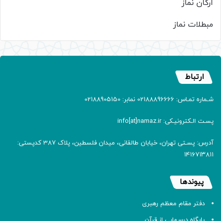
ارکان نماز
مبطلات نماز
ارتباط
شـماره تمـاس: 02188896666 نمابر: 02188905150
پسـت الـکترونیـکی: info[at]namaz.ir
آدرس: پسـتی تهران، خیابان طالقانی، میدان فلسطین، پلاک 387 کدپستی:
۱۴۱۶۷۱۳۸۱۱
پیوندها
دفتر مقام معظم رهبری
پایگاه درسهایی از قرآن