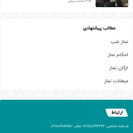
3 ساعت پیش
مطالب پیشنهادی
نماز شب
احکام نماز
ارکان نماز
مبطلات نماز
ارتباط
شـماره تمـاس: 02188896666 نمابر: 02188905150