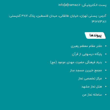
پسـت الـکترونیـکی: info[at]namaz.ir
آدرس: پسـتی تهران، خیابان طالقانی، میدان فلسطین، پلاک 387 کدپستی:
۱۴۱۶۷۱۳۸۱۱
پیوندها
دفتر مقام معظم رهبری
پایگاه درسهایی از قرآن
بنیاد فرهنگی حضرت مهدی موعود (عج)
مجمع خیرین مسجد ساز
مرکز تخصصی نماز
هتل نماز مشهد
سامانه نماز من