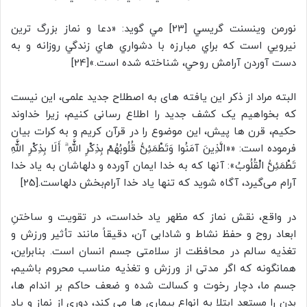
نورمن وینسنت گريسي [23] مي گويد: «دعا و نماز بزرگ ترين
نيرويي است که براي مبارزه با دشواري هاي زندگي روزانه و به
دست آوردن آرامش روحي، شناخته شده است.»[24]
البته مراد از ذکر این یافته های به اصطلاح جدید علمی، این نیست
که بخواهیم یک کشف جدید را اطلاع رسانی کنیم، زیرا خداوند
حکیم، قرن ها پیش، این موضوع را در قرآن کریم و به کرات بیان
فرموده است: ««الَّذِينَ آمَنُوا وَتَطْمَئِنُّ قُلُوبُهُمْ بِذِكْرِ اللَّهِ ۗ أَلَا بِذِكْرِ اللَّهِ
تَطْمَئِنُّ الْقُلُوبُ»: آنها که به خدا ایمان آورده و دلهاشان به یاد خدا
آرام می‌گیرد، آگاه شوید که تنها یاد خدا آرام‌بخش دلهاست.[25]
در واقع، نقش نماز که مظهر یاد خداست، در تقویت و ساختنِ
ابعاد روح و حفظ نشاط و شادابی آن، دقیقاً مانند تأثیر ورزش و
تغذیه سالم در محافظت از سلامتی جسم انسان است. بنابراین،
همانگونه که اگر مدتی از ورزش و تغذیه مناسب محروم باشیم،
جسم ما، دچار رخوت و کسالت شده و ضعف حاکم بر اندام ها،
بدن را مستعد ابتلا به انواع بیماری ها می کند، دوری از نماز و یاد