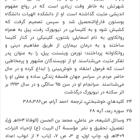
شهرتش به خاطر وقت زیادی است که در رواج مفهوم
اندیشی مثبت گذاشته است. او از دانشکده‌ الهیات دانشگاه
بوستون فارغ‌التحصیل شد و سپس تصمیم گرفت که
کشیش شود و به کلیسایی در نیویورک رفت، پیل به همراه
روانکاوی به نام اسمایلی بلنتون، کلینیکی در کنار کلیسا
ساختند و به درمان بیماران از طریق مفاهیم دینی و
روانکاوانه پرداختند؛ نورمن وینسنت پیل، را به عنوان پدر
تفکر مثبت می‌شناسند. او از نویسندگان مشهور و پرمخاطبی
است که فرمول اعتقاد و خوش‌بینی را ابداع کرده و در حال
حاضر مردم در سراسر جهان فلسفه زندگی ساده و عملی او را
می‌شناسند. سرانجام او در سن 95 سالگی و در سال 1993 بر
اثر سکته در نیویورک درگذشت.
کليدهاي خوشبختي، ترجمه: احمد آرام، ص388،386
سوره رعد، آیه 28
وسائل الشيعه، حر عاملي، محمد بن الحسن (الوفاة:1104هـ ق)،
تفصيل، تحقيق و نشر: مؤسسة آل البيت (ع) لإحياء التراث،
1409هـ ق، چاپ اول، ج 3، ص 7، (باب 2 از ابواب اعداد