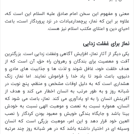
معنی و مفهوم این سخن امام صادق علیه السلام این است که،
علاوه بر این كه نماز، پرچمدارعبادات در نزد پروردگار است، باعث
احياي دين و اعتلای مکتب اسلام نیز هست.
نماز برای غفلت زدایی
یکی دیگر از آثارِ نماز، افزایش آگاهی وغفلت زدایی است. بزرگترين
آفت و معصیت براى بندگان و رهروان راه حق، آن است که از
هدف خلقت خود، غافل شوند و لذت ها و جذابیت های مادی و
دنیوی، باعث شود تا یاد خدا را فراموش نمایند. اما نماز، زنگ
هشداری است که به دلیل اوقات مشخص و منظم، پنج نوبت در
شبانه روز و به طور مرتب به انسان اخطار مى كند و هدف از
آفرينش انسان را به او یادآوری می کند. نماز، باعث می شود که
انسان، همواره نسبت به نعمت و موهبت الهی نسبت به خودش
بینا باشد و جایگاه بندگی خویش و معبود بودن کردگار را نصب
العین خود قرار دهد و اين امر، موهبت بزرگى است كه انسان
وسيله اى در اختيار داشته باشد كه در هر شبانه روز چند مرتبه