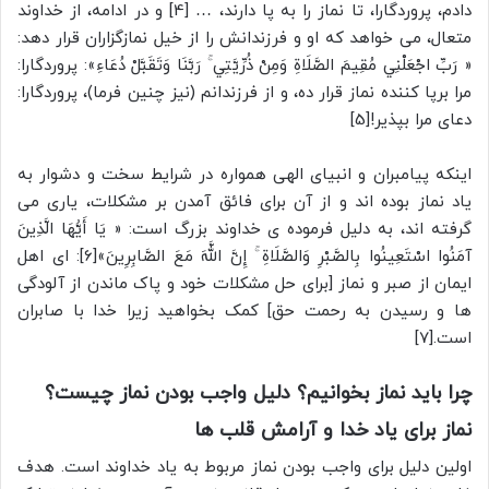
دادم، پروردگارا، تا نماز را به پا دارند، … [4] و در ادامه، از خداوند
متعال، می خواهد که او و فرزندانش را از خیل نمازگزاران قرار دهد:
« رَبِّ اجْعَلْنِي مُقِيمَ الصَّلَاةِ وَمِنْ ذُرِّيَّتِي ۚ رَبَّنَا وَتَقَبَّلْ دُعَاءِ»: پروردگارا:
مرا برپا کننده نماز قرار ده، و از فرزندانم (نیز چنین فرما)، پروردگارا:
دعای مرا بپذیر![5]
اینکه پیامبران و انبیای الهی همواره در شرایط سخت و دشوار به
یاد نماز بوده اند و از آن برای فائق آمدن بر مشکلات، یاری می
گرفته اند، به دلیل فرموده ی خداوند بزرگ است: « يَا أَيُّهَا الَّذِينَ
آمَنُوا اسْتَعِينُوا بِالصَّبْرِ وَالصَّلَاةِ ۚ إِنَّ اللَّهَ مَعَ الصَّابِرِينَ»[6]: ای اهل
ایمان از صبر و نماز [برای حل مشکلات خود و پاک ماندن از آلودگی
ها و رسیدن به رحمت حق] کمک بخواهید زیرا خدا با صابران
است.[7]
چرا باید نماز بخوانیم؟ دلیل واجب بودن نماز چیست؟
نماز برای یاد خدا و آرامش قلب ها
اولین دلیل برای واجب بودن نماز مربوط به یاد خداوند است. هدف