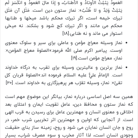
العَمودُ يَثبُتُ الأوتادُ و الأطنابُ، و إذا مالَ العَمودُ و انكَسَرَ لَم
يَثبُتْ وَتِدٌ و لا طُنُبٌ»: نماز ستون دين است. مَثَل آن مَثَل
تيرك خيمه است، اگر تيرك محكم باشد ميخها و طنابها
محكم مى مانند و اگر تيرك كج شود و بشكند. نه ميخى
استوار مى ماند و نه طنابى.[18]
نماز وسیله معراج مؤمن و عاملی برای سیر و سلوک معنوى
اوست. پیامبر اکرم صلی الله فرمود:«الصلوة معراج المؤمن»:
نماز، معراج مؤمن است.[19]
نماز برترین و عالیترین وسیله برای تقرب به درگاه خداوند
است. الإمامُ عليٌّ عليه السلام فرموده اند:«الصلوة قربان کل
تقىّ»: نماز، وسيله تقرّب هر پرهيزگارى به خداوند است. [20]
همین سه اصل اساسی درباره نماز، بیانگر این موضوع مهم است
که نماز ستون و محافظ دین، عامل تقویت ایمان و اعتلای بعد
اخلاقی و معنوی انسان و مهمترین عامل برای رسیدن به قرب الهی
است. از آنجایی که اولین و مهمترین اثر تخریبى شرب خمر، در
روح و جان انسان نمایان می شود و روح، زمینه ساز بنای حقیقت
وجودی انسان است، لذا آثار مخرب و سوء مصرف شراب، بسیار