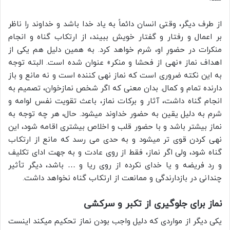
از طرف دیگر، وﻗﺘﯽ اﻧﺴﺎن دائماً به یاد خدا باشد و ﺧﺪاوند را ناظر
بر اعمال و رفتار و گفتار ﺧﻮﯾﺶ ببیند، از ارتکاب گناه و انجام
منکرات در حضورِ او، شرم خواهد کرد. به همین دلیل هم یکی از
اهداف نماز «نهی از فحشا و منکر» عنوان شده است. البته توجه
به این نکته ضروری است که نماز نهی کننده است و نه مانع و باز
دارنده تمام و کمال. بدان معنی که اگر شخص نمازخوان، تصمیم به
انجام گناه داشت، آثار و برکات نماز، باعث تقویت نفس لوامه و
شرم به دلیل یقین به حضور خداوند میشود. حال، هر چه توجه به
نماز بیشتر باشد و با حضور قلب و اخلاص بیشتری اقامه شود، این
نهی کردن قوی تر میشود و به حدی می رسد که مانع از ارتکاب
گناه شود، ولی اگر نماز، فقط از روی عادت و به جهت ادای تکلیف
و رد فریضه و یا خدای نکرده از روی ریا و … باشد، دیگر تأثیر
چندانی در بازدارندگی و ممانعت از ارتکاب گناه نخواهد داشت.
نماز برای جلوگیری از تکبر و سرکشی
یکی دیگر از مواردی که دلیل واجب بودن نماز تحکیم میکند اینست