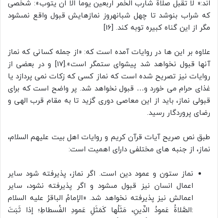
اند:« لا تقبل صلاة شارب الخمر اربعین یوما الا ان یتوب»: شخصى
که شراب بنوشد تا چهل شبانه‏روز نمازهایش قبول واقع نمى‏شود
مگر از این گناه کبیره توبه کند. [16]
علاوه بر این ها در روایات آمده است که: «از جمله كسانى كه نماز
آنها قبول نخواهد شد پيشواى ستمگر است».[17] و در بعضى از
روايات نیز تصريح شده است كه نماز كسى كه زكات نمى پردازد یا
غذای حرام می خورد و… قبول نخواهد شد. پر واضح است که برای
قبولی نماز، باید از این معاصی دوری گزید تا به مقام قرب الهی و
رضای پروردگار رسید.
طبق نص صریح آیات قرآن کریم و روایات اهل بیت علیهم السلام،
نماز، از جنبه های مختلفی دارای اهمیت است:
نماز ستون و عمود دین است. اگر نماز، پذیرفته شود سایر
اعمال انسان نیز قبول مى‏شود و اگر پذیرفته نشود، سایر
اعمالش نیز پذیرفته نخواهد شد. «الإمامُ الباقرُ عليه السلام
:الصَّلاةُ عَمودُ الدِّينِ، مَثَلُها كَمَثَلِ عَمودِ الفُسطاطِ؛ إذا ثَبَتَ