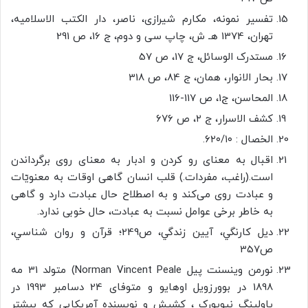
تفسير نمونه، مکارم شیرازی، ناصر، دار الكتب الاسلاميه‏،
تهران، 1374 هـ ش‏، چاپ سى و دوم، ج ‏16، ص 291
مستدرک الوسائل، ج 17، ص 57
بحار الانوار، همان، ج 84، ص 318
المحاسن، ج1، ص 117-116
کشف الاسرار، ج ۲، ص ۶۷۶
الخصال : ۶۲۰/۱۰.
اقبال به معنای رو کردن و ادبار به معنای روی برگرداندن
است‌.(راغب‌، مفردات‌.) قلب انسان گاهی اوقات به معنویّات
و عبادت روی می‌کند و به اصطلاح حال عبادت دارد و گاهی
به خاطر برخی عوامل نسبت به عبادت‌، حال خوبی ندارد.
ديل کارنگي، آيين زندگي، ص249؛ قرآن و روان شناسي،
ص357
نورمن وینسنت پیل Norman Vincent Peale) متولد 31 مه
1898 در بوورزویل اوهایو و متوفای 24 دسامبر 1993 در
پاولینگ نیویورک ، کشیش و نویسنده آمریکایی که بیشتر