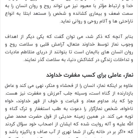
خدا و ارتباط مؤثر با معبود نیز می تواند روح و روان انسان را به
سمت ضعف و بیماری کشانده و شخص را مستعد ابتلا به انواع
ناراحتی ها و آلام روحی و روانی نماید.
بنابر آنچه که ذکر شد، می توان گفت که یکی دیگر از اهداف
وجوب نماز توسط خداوند متعال، آرامش قلبی و سلامت روح و
روان انسان های باایمان است تا بتوانند از دریای متلاطم مادیات
و تداخلات زندگی در کشاکش دنیا، به سلامت گذر نمایند.
نماز، عاملی برای کسب مغفرت خداوند
علاوه بر اینکه نماز، انسان را از فحشاء و منکر، نهی می کند و عامل
بازدارنده از گناه است، وسيله جلب آمرزش و مغفرت نیز هست.
چرا كه یاد مداوم معاد و قیامت و خوف از قهر خداوند، خواه
ناخواه، شخص نمازگزار را دعوت به طلب استغفار و ترک گناه و
توبه مى كند. در همین زمینه حدیثی از قول حضرت محمد صلی
الله علیه و آله روایت شده که ایشان از اصحاب خود سؤال كردند
که: «اگر بر در خانه يكى از شما نهرى از آب صاف و پاكيزه باشد و