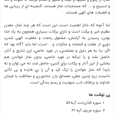
و تسبيح و … که مستحبات نماز هستند، گنجینه ای از زیبایی ها
و فضیلت های الهی هستند.
اما آنچه که حائز اهمیت است، این است كه هر چند نماز، معدن
عظیم خیر و برکت است و داراي بركات بسياري همچون به ياد خدا
بودن، رسیدن به آرامش، مشمول رحمت و مغفرت الهی شدن،
دوري از غفلت و فحشاء و منکرات و.. . است، اما باید آگاه بود که
اگر، بنا به هر دلیل و مصلحتی، در مورد خاصي، این نتایج و آثار،
حاصل نشد و يا اینکه در مورد خاصی، بدون نماز خواندن هم
بخشی از اين آثار و برکات براي کسی، حاصل شد، نه می توان و نه
باید! که نماز خواندن را ترک کرد و آن را بي فايده و بی تأثیر
دانست، زيرا چنين عملی، مصداق بارز عنادورزی و مخالفت با فرمان
خداوند و برخلاف ادب عبودیت و رسم بندگی است.
پی نوشت ها
سوره الذاریات، آیه۵۶
سوره مریم، آیه 31