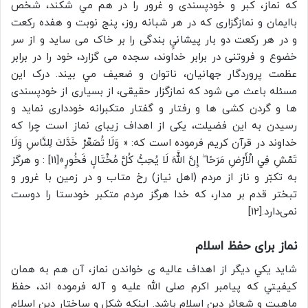
که نماز، کبر و خودپسندی و غرور را در هم مي شكند، شخص
باایمان و نمازگزاری که در هر شبانه روز، پنج نوبت و هفده ركعت
و در هر ركعت دو بار پيشانيِ بندگی را بر خاک می ساید و از سر
خضوع و فروتنی در برابر خداوند، سجده می گزارد، خود را در برابر
عظمت پروردگار جهانیان، ناتوان و ضعیف مي بيند. درک اين
مسئله باعث می شود که نمازگزار حقیقی، از بسیاری از خودپسندی
ها و گردن کشی ها و رفتار و گفتار متکبرانه خودداری نماید و
رسیدن به این فضیلت، یکی از اهداف زیبای نماز است چرا که
خداوند در قرآن کریم فرموده است که: « وَلَا تُصَعِّرْ خَدَّكَ لِلنَّاسِ وَلَا
تَمْشِ فِي الْأَرْضِ مَرَحًا ۖ إِنَّ اللَّهَ لَا يُحِبُّ كُلَّ مُخْتَالٍ فَخُورٍ»[11] : و هرگز
به تکبّر و ناز از مردم (اهل نیاز) رخ متاب و در زمین با غرور و
تبختر قدم بر مدار، که خدا هرگز مردم متکبر خودستا را دوست
نمی‌دارد.[12]
نماز برای حفظ اسلام
شايد يكي دیگر از اهداف عالیه ی خواندن نماز، آن هم به همان
کیفیتي كه پيامبر اکرم صلی الله علیه و آله فرموده اند، حفظ
ماهیت و شعائر دین اسلام باشد. اینکه شكل و ساختار دین اسلام