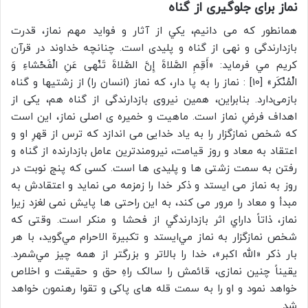
نماز برای جلوگیری از گناه
همانطور که می دانیم، يكي از آثار و فواید مهم نماز، قدرت
بازدارندگی و نهی از گناه و پلیدی است. چنانچه خداوند در قرآن
کریم مي فرمايد: «أَقِمِ الصَّلاةَ إِنَّ الصَّلاةَ تَنْهى‌ عَنِ الْفَحْشاءِ وَ
الْمُنْكَر» [10] : نماز را به پا دار، كه نماز (انسان را) از زشتيها و گناه
بازمى‌دارد. بنابراین، همین نیروی بازدارندگی از گناه هم، یکی از
اهداف فرضِ نماز است. ماهیت و خمیره ی اصلی نماز، این است
که شخص نمازگزار را به ياد خدایی می اندازد که ترس از قهرِ او و
اعتقاد به معاد و روز قیامت، نيرومندترين عامل بازدارنده از گناه و
رفتن به سمت زشتی ها و پلیدی ها است. کسی که پنج نوبت در
روز به نماز می ایستد و ذکر خدا را زمزمه می نماید و اعتقادش به
مبدأ و معاد را مرور می کند، به این راحتی ها پایش نمی لغزد زیرا
نماز، ذاتاً داراي اثر بازدارندگي از فحشا و منکر است. وقتی که
شخص نمازگزار به نماز مي‌ايستد و تكبيرة الاحرام مي‌گويد، با هر
بار ذکر «الله اکبر»، خدا را بالاتر و بزرگتر از همه چيز مي‌شمرد.
یقیناً چنین نمازی، قائمش را سالک راهِ حق و حقیقت و اخلاص
خواهد نمود و او را به سمت قله های پاکی و تقوا رهنمون خواهد
شد.