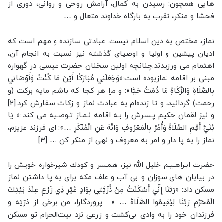
هایی همچون: رسیدن به کمال، آرامش روحی و روانی، دوری از
فحشا و منکر، تقرب به بارگاه خداوند متعال و …
نماز، مختص به دین اسلام نیست. عبادتی سازنده و مهم است که
ادیان پیشین و اولیا و اوصیای گذشته نیز نسبت به انجام آن،
اهتمام می ورزیدند.چنانچه اولین سخنان حضرت عیسی در گهواره
مبنی بر اقامه نمازبوده است:«وَجَعَلَنِي مُبَارَكًا أَيْنَ مَا كُنْتُ وَأَوْصَانِي
بِالصَّلَاةِ وَالزَّكَاةِ مَا دُمْتُ حَيًّا»: و مرا هر کجا که باشم مایه برکت (و
رحمت) گردانید، و تا زنده‌ام به عبادت نماز و زکات سفارش کرد.[2]
و نیز لقمان حكيم پـسـرش را بـه اقامه نـمـاز تـوصـيه مى كند.:« يَا
بُنَيَّ أَقِمِ الصَّلَاةَ وَأْمُرْ بِالْمَعْرُوفِ وَانْهَ عَنِ الْمُنْكَرِ …»: ای فرزند عزیزم،
نماز را به پا دار و امر به معروف و نهی از منکر کن … [3]
حضرت ابـراهـيـم خلیل الله نیز، هـمـسر و كودك شیرخواره خويش را
در بيابان هاى سوزان و بی آب و علف مكه براى به پا داشتن نماز
مسكن داد: «رَبَّنَا إِنِّي أَسْكَنْتُ مِنْ ذُرِّيَّتِي بِوَادٍ غَيْرِ ذِي زَرْعٍ عِنْدَ بَيْتِكَ
الْمُحَرَّمِ رَبَّنَا لِيُقِيمُوا الصَّلَاةَ … »: پروردگارا، من برخی از ذرّیّه و
فرزندان خود را به وادی بی‌کشت و زرعی نزد بیت‌الحرام تو مسکن