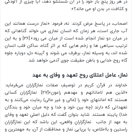
در هر روز پنج بار خود را در آن شستشو دهد، آيا چيزى از آلودگى
و كثافت در بدن او مى ماند؟».
اصحاب، در پاسخ عرض كردند: نه، فرمود: «نماز درست همانند اين
آب جارى است، هر زمان كه انسان نمازى مى خواند گناهانى كه
در ميان دو نماز انجام شده است از ميان مى رود».[26] و به اين
ترتيب سیاهی ها و زخم هایی که بر اثر گناه، ساکن قلب انسان
شده اند، به وسیله نماز، برطرف می شوند و آیینه دل، دوباره جلوه
گاه روح خدایی و باطن حقیقت جوی آدمی خواهد شد.
نماز، عامل اعتلای روح تعهد و وفای به عهد
خداوند در قرآن کریم در توصیفِ صفات نمازگزاران می‌فرماید:
«الذین هم لاماناتهم و عهدهم راعون»[27]: نمازگزاران کسانی
هستند که امانتهای خود را (مالی و غیر مالی) رعایت می‌کنند و به
تعهداتی که دارند (چه بین خود و خدا و چه میان خود و بندگان
خدا) پایبند هستند. شاید بتوان گفت که دلیل اصلیِ تعهد و وفای
به عهد از جانب نمازگزارانِ واقعی، این باشد که این نمازگزاران
راستین و بااخلاص، با برپایی نماز و محافظت از آن، به مهمترین و