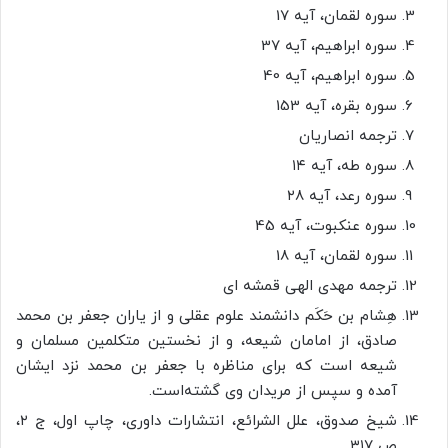
سوره لقمان، آیه 17
سوره ابراهیم، آیه 37
سوره ابراهیم، آیه 40
سوره بقره، آیه 153
ترجمه انصاریان
سوره طه، آیه ۱۴
سوره رعد، آیه ۲۸
سوره عنکبوت، آیه 45
سوره لقمان، آیه 18
ترجمه مهدی الهی قمشه ای
هِشام بن حَکَم دانشمند علوم عقلی و از یاران جعفر بن محمد
صادق، از امامان شیعه، و از نخستین متکلمین مسلمان و
شیعه است که برای مناظره با جعفر بن محمد نزد ایشان
آمده و سپس از مریدان وی گشته‌است.
شيخ صدوق‏، علل الشرائع، انتشارات داورى‏، چاپ اول، ج ۲،
ص ۳۱۷