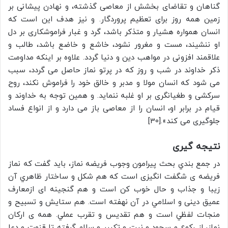
گناهان و تقاضاى بخشش از معاصى گذشته، و نهادن پيشانى بر
زمين همه روز براى تعظيم پروردگار. و نيز هدف اين است كه
انسان همواره هشيار و متذكر باشد، گرد و غبار فراموشكارى بر دل
او ننشيند، مست و مغرور نشود، خاشع و خاضع باشد، طالب و
علاقمند افزونى در مواهب دين و دنيا گردد. علاوه بر اينكه مداومت
ذكر خداوند در شب و روز كه در پرتو نماز حاصل مى گردد، سبب
مى شود كه انسان مولا و مدبر و خالق خود را فراموش نكند، روح
سركشى و طغيانگرى بر او غلبه ننمايد. و همين توجه به خداوند و
قيام در برابر او، انسان را از معاصى باز مى دارد و از انواع فساد
جلوگيرى مى كند».[30]
نتیجه گیری
در جمع بندي بحث پیرامون وجوب فریضه نماز، باید گفت که نماز
فریضه ی شگفت انگیزی است که هم شكل و ساختار ظاهري آن
زيبا و جذاب و حال خوب کن است و هم گنجینه ای ازمعارف
عمیق دینی و اسلامي در آن نهفته است. هم ستایش و تسبيح و
منجات لفظي است و هم تقديس و تقرب عملي. همه ی ارکان
نماز، از ركوع و سجود و نیت و تکبیر و سلام گرفته تا قنوت و دعا