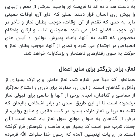
به دست هم داده اند تا فریضه ای واجب، سرشار از نظم و زیبایی
را پیش روی انسان قرار دهند. عملی که ادای آن، اوقات معینی
دارد به حدی که تقدم از آن اوقات، موجب بطلان نماز و تأخر در
آن، موجب قضای نماز می شود. همچنين آداب و ارکان واحكامِ
بخصوص که تقید به آنها، باعث پذیرش قوانین و آیین های
انضباطی در اجتماع می شود و تعدی از آنها، موجب بطلان نماز و
حرکت به سوی رفتارهای ناهنجار و بزهکارانه خواهد شد.
نماز، برادر بزرگتر برای سایر اعمال
همانطور که قبلاً هم اشاره شد، نماز عاملی برای ترک بسیاری از
رذائل و گناهان است. از این رو، خداوند برای دوری و امتناع نمازگزار
از معاصی و گناهان، انجام برخی از آنها را مانعی برای قبولی نماز
برشمرده است تا از این طریق، سدی در برابر اشخاص باایمان که
تقید به برپایی نماز دارند، بسازد. در كتب فقهى و منابع روایی، از
برخی از گناهان به عنوان موانع قبول نماز یاد شده است ازآن
جمله، شرب خمر است که بسیار مورد مذمت و نکوهش قرار گرفته
است. در روایات اینچنین آمده که رسول خدا صلوات الله فرموده