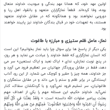
اولین عهد خود، که همانا عهدِ بندگی و عبودیت خداوند متعال
بوده، وفا کرده‌اند. قطعاً نمازگزاران متعهد و باتقوا، اهل ریا و
دورویی نخواهند بود و همانگونه که در مقابل خداوند متعهد
هستند، به تعهدات خود در قبال بندگان خداوند نیز پایبند خواهند
بود.
نماز، عامل ظلم ستیزی و مبارزه با طاغوت
یکی دیگر از پاسخ ها برای سوال چرا باید نماز بخوانیم؟ این است
که: انسان نمازگزاری كه فقط خداوند را عبادت می نمايد و هر روز،
در پنج نوبت نمازش، ندای « ایاک نعبد و ایاک نستعین» سر می
دهد، فقط در مقابل پروردگار جهانیان سر تعظيم فرود می آورد و
جز خداوند، همه چیز را حقیر و کوچک می شمارد. از این رو، آداب
ایستادگی در برابر ظلم و ستم را می داند و در مقابل ستمگران و
طاغوتیان، سر تسلیم فرود نمي‌آورد و با گردنکشان سفاک، كنار
نمي‌آيد. خداوندِ حکیم، اين مسئله مهم را يكي از اهداف مهم
بعثت پيامبر صلوات الله دانسته است: « وَلَقَدْ بَعَثْنَا فِي كُلِّ أُمَّةٍ
رَسُولًا أَنِ اعْبُدُوا اللَّهَ وَاجْتَنِبُوا الطَّاغُوتَ ۖ فَمِنْهُمْ مَنْ هَدَى اللَّهُ وَمِنْهُمْ