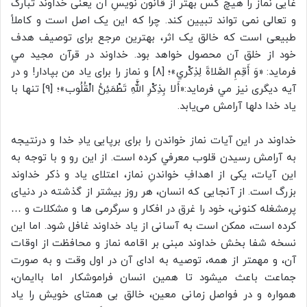
غایی نماز را هیچ کس بهتر از قانون نویسِ آن یعنی خداوند تبارک
و تعالی نمی تواند تبیین کند. چرا که این یک اصل است و کاملاً
طبیعی است که خالق یک اثر، بهترین مرجع برای توصیف هدف
خود از خلق آن محصول خواهد بود. خداوند در قرآن مجید مي
فرمايد: «وَ أَقِمِ الصَّلاةَ لِذِكْري»؛ [8] و نماز را براى ياد من بپادار! و در
آیه ديگری نیز مي فرمايد:«أَلا بِذِكْرِ اللَّهِ تَطْمَئِنُّ الْقُلُوب»؛ [9] تنها با
یاد خدا دلها آرامش مى‌يابد.
خداوند در اين آیات نماز خواندن را برای برپایی يادِ خدا و درنتيجه
به آرامش رسيدن قلوب معرفي کرده است. از این رو و با توجه به
این آیات، یکی از اهدافِ خواندنِ نماز، اعتلای یاد و ذکر خداوند
بزرگ است. از آنجایی که انسان، هر روز بیشتر از گذشته در دنیای
پرمشغله کنونی، خود را غرق در افکار و سرگرمی ها و مشکلات و …
کرده است، ممکن است به آسانی از یاد خداوند غافل شود. اما این
نسخه شفا بخش خداوند مبنی بر اقامه نماز و محافظت از اوقات
آن، و مهمتر از همه، توصیه به ادای آن در اول وقت و به صورت
جماعت باعث میشود تا همین انسان فراموشکار اما باایمان،
همواره و در فواصل زمانی معین، خالق بی همتای خویش را یاد