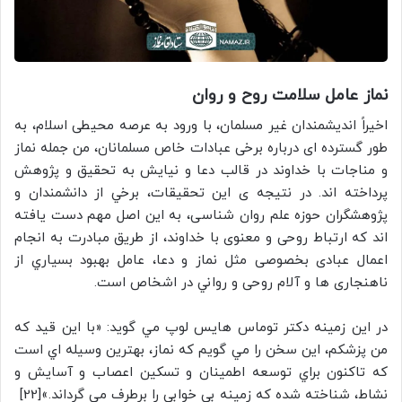
نماز عامل سلامت روح و روان
اخیراً انديشمندان غیر مسلمان، با ورود به عرصه محیطی اسلام، به
طور گسترده ای درباره برخی عبادات خاص مسلمانان، من جمله نماز
و مناجات با خداوند در قالب دعا و نيايش به تحقیق و پژوهش
پرداخته اند. در نتیجه ی این تحقیقات، برخي از دانشمندان و
پژوهشگران حوزه علم روان شناسی، به اين اصل مهم دست یافته
اند که ارتباط روحی و معنوی با خداوند، از طریق مبادرت به انجام
اعمال عبادی بخصوصی مثل نماز و دعا، عامل بهبود بسياري از
ناهنجاری ها و آلام روحی و رواني در اشخاص است.
در این زمینه دکتر توماس هايس لوپ مي گويد: «با اين قيد که
من پزشکم، اين سخن را مي گويم که نماز، بهترين وسيله اي است
که تاکنون براي توسعه اطمينان و تسکين اعصاب و آسايش و
نشاط، شناخته شده که زمينه بي خوابي را برطرف مي گرداند.»[22]