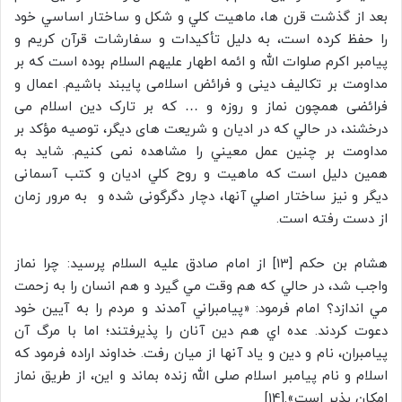
بعد از گذشت قرن ها، ماهيت كلي و شکل و ساختار اساسي خود
را حفظ کرده است، به دلیل تأکیدات و سفارشات قرآن کریم و
پیامبر اکرم صلوات الله و ائمه اطهار علیهم السلام بوده است که بر
مداومت بر تکالیف دینی و فرائض اسلامی پایبند باشیم. اعمال و
فرائضی همچون نماز و روزه و … که بر تارک دین اسلام می
درخشند، در حالي که در اديان و شریعت های ديگر، توصیه مؤکد بر
مداومت بر چنين عمل معيني را مشاهده نمی کنیم. شاید به
همين دليل است که ماهیت و روح كلي اديان و کتب آسمانی
ديگر و نیز ساختار اصلي آنها، دچار دگرگونی شده و به مرور زمان
از دست رفته است.
هشام بن حكم [13] از امام صادق علیه السلام پرسيد: چرا نماز
واجب شد، در حالي كه هم وقت مي گيرد و هم انسان را به زحمت
مي اندازد؟ امام فرمود: «پيامبراني آمدند و مردم را به آيين خود
دعوت كردند. عده اي هم دين آنان را پذيرفتند؛ اما با مرگ آن
پيامبران، نام و دين و ياد آنها از ميان رفت. خداوند اراده فرمود كه
اسلام و نام پيامبر اسلام صلی الله زنده بماند و اين، از طريق نماز
امكان پذير است».[14]