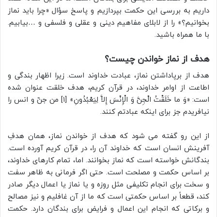
داریم به بررسی این حکمت بپردازیم و پاسخ سؤال «چرا باید نماز
بخوانیم؟» را از لابلای مفاهیم دینی و عقلی و فلسفی و …بیابیم.
با ما همراه باشید.
هدف از نماز خواندن چیست؟
هدف از برپاداشتن نماز، عبادت خداوند است. زیرا اظهار بندگی و
اطاعت از اوامر خداوند، در قرآن کریم، هدف خلقت عنوان شده
است: «وَ ما خَلَقْتُ الْجِنَّ وَ الْإِنْسَ إِلاَّ لِيَعْبُدُونِ» [۱] من جنّ و انس را
نيافريدم جز براى اينكه عبادتم كنند.
از این رو گفته می شود که هدف از خواندن نماز، همان هدفِ
آفرینش انسان است كه خداوند آن را، در قرآن کریم آورده است.
بندگانش خواسته است كه نماز بخوانند. اما، تمام کارهای خداوند،
بر اساس حکمت و مصلحت است. حتی اگر فرمانی به ظاهر سفت
و سخت برای انجام تکلیفی مثل روزه و یا نماز یا اعمال دیگر صادر
کند، قطعاً بر اساس حکمتی است که ما از آن غافلیم و نیز مصالح
و برکاتی که انجام این اعمال و فرایض برای بندگان دارد. حکمت