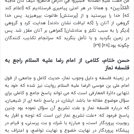
مَنْ حَقَّتْ عَلَيْهِ الضَّلَالَةُ ۚ فَسِيرُوا فِي الْأَرْضِ فَانْظُرُوا كَيْفَ كَانَ عَاقِبَةُ
الْمُكَذِّبِينَ»: و همانا در هر امتی پیامبری فرستادیم که [اعلام کند
که] خدا را بپرستید و از [پرستش] طاغوت بپرهیزید. پس خدا
گروهی از آنان را [که لیاقت نشان دادند] هدایت کرد و گروهی
[دیگر را به سبب تکبّر و عنادشان] گمراهی بر آنان مقرّر شد. پس
در زمین بگردید و با تأمل بنگرید که سرانجام تکذیب کنندگان
چگونه بود.[28] [29]
حسن ختام، کلامی از امام رضا علیه السلام راجع به
فلسفه نماز
در زمينه فلسفه و دلیل وجوب نماز، حديث کامل و جامعى از قول
امام على بن موسى الرضا علیه السلام روایت نیز شده که خود به
تنهایی دائرة المعارفی است که می تواند پاسخ جامع و کاملی برای
سؤال موضوع مقاله ما باشد. ایشان، در پاسخ نامه اى از شیعیان،
كه درباره فلسفه نماز و علت تشریع آن سؤال نموده بود چنين
پاسخ فرمود که: «علت تشريع نماز اين است كه توجه و اقرار به
ربوبيت پروردگار است، و مبارزه با شرك و بت پرستى، و قيام در
پيشگاه پروردگار در نهايت خضوع و نهايت تواضع، و اعتراف به