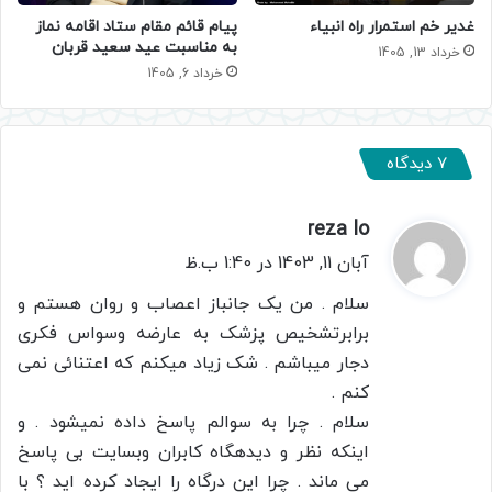
غدیر خم استمرار راه انبیاء
پیام قائم مقام ستاد اقامه نماز
به مناسبت عید سعید قربان
خرداد 13, 1405
خرداد 6, 1405
7 دیدگاه
reza lo
گ
ف
آبان 11, 1403 در 1:40 ب.ظ
ت
سلام . من یک جانباز اعصاب و روان هستم و
:
برابرتشخیص پزشک به عارضه وسواس فکری
دجار میباشم . شک زیاد میکنم که اعتنائی نمی
کنم .
سلام . چرا به سوالم پاسخ داده نمیشود . و
اینکه نظر و دیدهگاه کابران وبسایت بی پاسخ
می ماند . چرا این درگاه را ایجاد کرده اید ؟ با