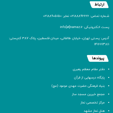
ارتباط
شـماره تمـاس: 02188896666 نمابر: 02188905150
پسـت الـکترونیـکی: info[at]namaz.ir
آدرس: پسـتی تهران، خیابان طالقانی، میدان فلسطین، پلاک 387 کدپستی:
۱۴۱۶۷۱۳۸۱۱
پیوندها
دفتر مقام معظم رهبری
پایگاه درسهایی از قرآن
بنیاد فرهنگی حضرت مهدی موعود (عج)
مجمع خیرین مسجد ساز
مرکز تخصصی نماز
هتل نماز مشهد