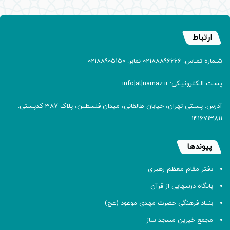
ارتباط
شـماره تمـاس: 02188896666 نمابر: 02188905150
پسـت الـکترونیـکی: info[at]namaz.ir
آدرس: پسـتی تهران، خیابان طالقانی، میدان فلسطین، پلاک 387 کدپستی:
۱۴۱۶۷۱۳۸۱۱
پیوندها
دفتر مقام معظم رهبری
پایگاه درسهایی از قرآن
بنیاد فرهنگی حضرت مهدی موعود (عج)
مجمع خیرین مسجد ساز